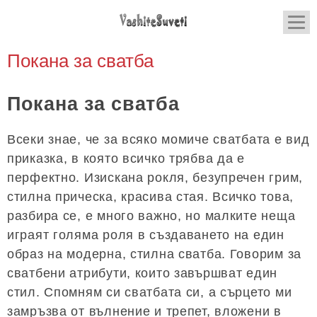
Покана за сватба
Покана за сватба
Всеки знае, че за всяко момиче сватбата е вид
приказка, в която всичко трябва да е
перфектно. Изискана рокля, безупречен грим,
стилна прическа, красива стая. Всичко това,
разбира се, е много важно, но малките неща
играят голяма роля в създаването на един
образ на модерна, стилна сватба. Говорим за
сватбени атрибути, които завършват един
стил. Спомням си сватбата си, а сърцето ми
замръзва от вълнение и трепет, вложени в