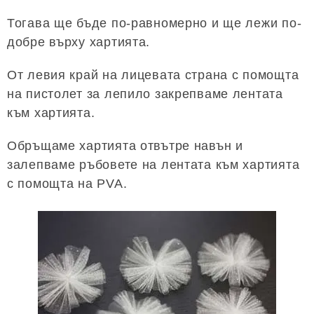
Тогава ще бъде по-равномерно и ще лежи по-
добре върху хартията.
От левия край на лицевата страна с помощта
на пистолет за лепило закрепваме лентата
към хартията.
Обръщаме хартията отвътре навън и
залепваме ръбовете на лентата към хартията
с помощта на PVA.