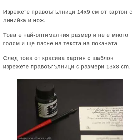
Изрежете правоъгълници 14х9 см от картон с
линийка и нож.
Това е най-оптималния размер и не е много
голям и ще пасне на текста на поканата.
След това от красива хартия с шаблон
изрежете правоъгълници с размери 13x8 cm.