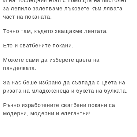
И на последния етап с помощта на пистолет
за лепило залепваме лъковете към лявата
част на поканата.
Точно там, където хващахме лентата.
Ето и сватбените покани.
Можете сами да изберете цвета на
панделката.
За нас беше избрано да съвпада с цвета на
ризата на младоженеца и букета на булката.
Ръчно изработените сватбени покани са
модерни, модерни и елегантни!