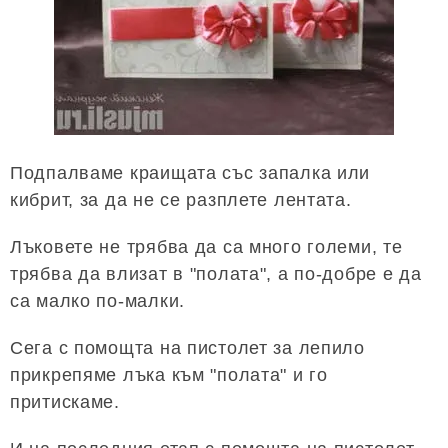
Подпалваме краищата със запалка или
кибрит, за да не се разплете лентата.
Лъковете не трябва да са много големи, те
трябва да влизат в "полата", а по-добре е да
са малко по-малки.
Сега с помощта на пистолет за лепило
прикрепяме лъка към "полата" и го
притискаме.