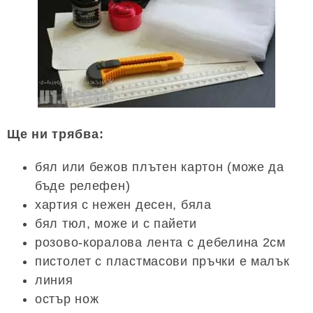
Ще ни трябва:
бял или бежов плътен картон (може да
бъде релефен)
хартия с нежен десен, бяла
бял тюл, може и с пайети
розово-коралова лента с дебелина 2см
пистолет с пластмасови пръчки е малък
линия
остър нож