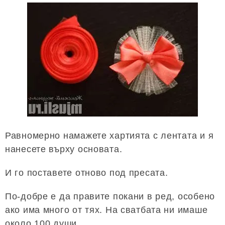
Равномерно намажете хартията с лентата и я
нанесете върху основата.
И го поставете отново под пресата.
По-добре е да правите покани в ред, особено
ако има много от тях. На сватбата ни имаше
около 100 души.