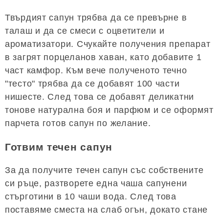
Твърдият сапун трябва да се превърне в
талаш и да се смеси с оцветители и
ароматизатори. Счукайте получения препарат
в загрят порцеланов хаван, като добавите 1
част камфор. Към вече полученото течно
"тесто" трябва да се добавят 100 части
нишесте. След това се добавят деликатни
тонове натурална боя и парфюм и се оформят
парчета готов сапун по желание.
Готвим течен сапун
За да получите течен сапун със собствените
си ръце, разтворете една чаша сапунени
стърготини в 10 чаши вода. След това
поставяме сместа на слаб огън, докато стане