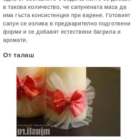
в такова количество, че сапунената маса да
има гъста консистенция при варене. Готовият
сапун се излива в предварително подготвени
форми и се добавят естествени багрила и
аромати.
От талаш