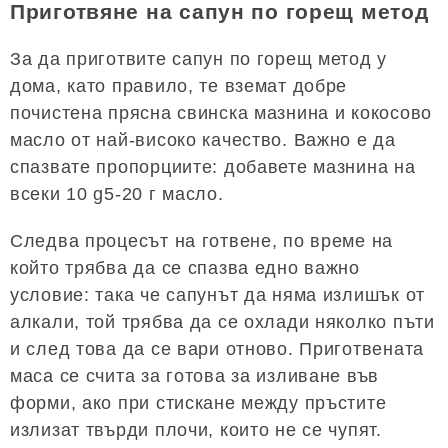
Приготвяне на сапун по горещ метод
За да приготвите сапун по горещ метод у
дома, като правило, те вземат добре
почистена прясна свинска мазнина и кокосово
масло от най-високо качество. Важно е да
спазвате пропорциите: добавете мазнина на
всеки 10 g5-20 г масло.
Следва процесът на готвене, по време на
който трябва да се спазва едно важно
условие: така че сапунът да няма излишък от
алкали, той трябва да се охлади няколко пъти
и след това да се вари отново. Приготвената
маса се счита за готова за изливане във
форми, ако при стискане между пръстите
излизат твърди плочи, които не се чупят.