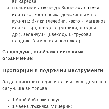
ви харесва;
Пълнители - могат да бъдат сухи
цветя
или това
, което всяка домакиня има в
кухнята: билки (лечебни, както и магданоз
или копър), плодове (малини, ягоди и
др.), зеленчуци (цвекло), цитрусови
плодове (лимон или портокал) .
С една дума, въображението няма
ограничение!
Пропорции и подръчни инструменти
За да приготвите един изключителен домашен
сапун, ще ви трябва:
1 брой бебешки сапун;
1 чаена лъжичка глицерин;