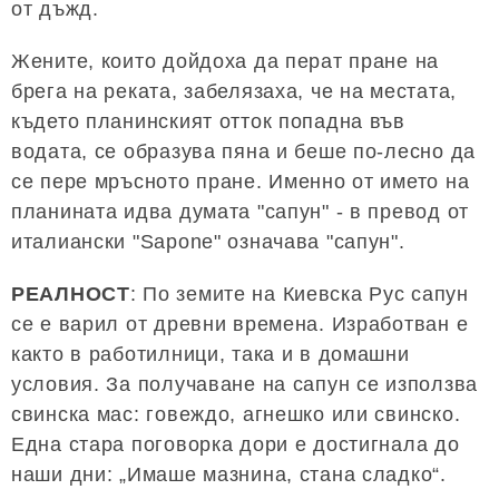
от дъжд.
Жените, които дойдоха да перат пране на
брега на реката, забелязаха, че на местата,
където планинският отток попадна във
водата, се образува пяна и беше по-лесно да
се пере мръсното пране. Именно от името на
планината идва думата "сапун" - в превод от
италиански "Sapone" означава "сапун".
РЕАЛНОСТ
: По земите на Киевска Рус сапун
се е варил от древни времена. Изработван е
както в работилници, така и в домашни
условия. За получаване на сапун се използва
свинска мас: говеждо, агнешко или свинско.
Една стара поговорка дори е достигнала до
наши дни: „Имаше мазнина, стана сладко“.