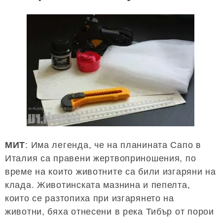
МИТ
: Има легенда, че на планината Сапо в
Италия са правени жертвоприношения, по
време на които животните са били изгаряни на
клада. Животинската мазнина и пепелта,
които се разтопиха при изгарянето на
животни, бяха отнесени в река Тибър от порои