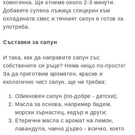
хомогенна. Ще отнеме около 2-3 минути.
Добавете супена лъжица глицерин към
охладената смес и течният сапун е готов за
употреба.
Съставки за сапун
И така, как да направите сапун със
собствените си ръце? Няма нищо по-просто!
За да приготвим ароматен, красив и
екологично чист сапун, ще ни трябва:
Обикновен сапун (по-добре - детски);
Масла за основа, например бадем,
морски зърнастец, кедър и други;
Етерични масла с аромат на лимон,
лавандула, чаено дърво - всичко, което