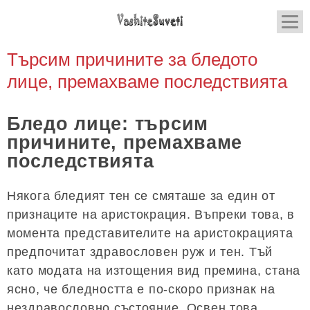
Търсим причините за бледото
лице, премахваме последствията
Бледо лице: търсим
причините, премахваме
последствията
Някога бледият тен се смяташе за един от
признаците на аристокрация. Въпреки това, в
момента представителите на аристокрацията
предпочитат здравословен руж и тен. Тъй
като модата на изтощения вид премина, стана
ясно, че бледността е по-скоро признак на
нездравословно състояние. Освен това