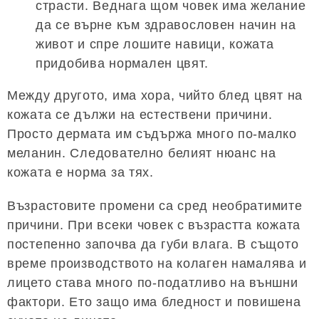
страсти. Веднага щом човек има желание
да се върне към здравословен начин на
живот и спре лошите навици, кожата
придобива нормален цвят.
Между другото, има хора, чийто блед цвят на
кожата се дължи на естествени причини.
Просто дермата им съдържа много по-малко
меланин. Следователно белият нюанс на
кожата е норма за тях.
Възрастовите промени са сред необратимите
причини. При всеки човек с възрастта кожата
постепенно започва да губи влага. В същото
време производството на колаген намалява и
лицето става много по-податливо на външни
фактори. Ето защо има бледност и повишена