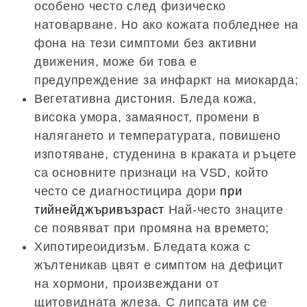
особено често след физическо
натоварване. Но ако кожата побледнее на
фона на тези симптоми без активни
движения, може би това е
предупреждение за инфаркт на миокарда;
Вегетативна дистония. Бледа кожа,
висока умора, замаяност, промени в
налягането и температурата, повишено
изпотяване, студенина в краката и ръцете
са основните признаци на VSD, който
често се диагностицира дори
при
тийнейджъривъзраст
Най-често знаците
се появяват при промяна на времето;
Хипотиреоидизъм. Бледата кожа с
жълтеникав цвят е симптом на дефицит
на хормони, произвеждани от
щитовидната жлеза. С липсата им се