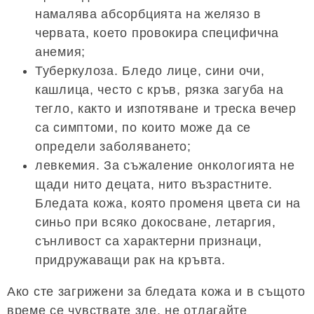
намалява абсорбцията на желязо в
червата, което провокира специфична
анемия;
Туберкулоза. Бледо лице, сини очи,
кашлица, често с кръв, рязка загуба на
тегло, както и изпотяване и треска вечер
са симптоми, по които може да се
определи заболяването;
левкемия. За съжаление онкологията не
щади нито децата, нито възрастните.
Бледата кожа, която променя цвета си на
синьо при всяко докосване, летаргия,
сънливост са характерни признаци,
придружаващи рак на кръвта.
Ако сте загрижени за бледата кожа и в същото
време се чувствате зле, не отлагайте