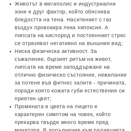
Животът в мегаполис и индустриални
зони е друг фактор, който обяснява
бледостта на тена. Наситеният с газ
въздух провокира лека хипоксия. А
липсата на кислород и постоянният стрес
се отразяват негативно на външния вид;
Ниска физическа активност. За
съжаление, бързият ритъм на живот,
липсата на време заподдържане на
отлично физическо състояние, нежелание
за потене във фитнес залите - причината,
поради която кожата губи естествения си
приятен цвят;
Промяната в цвета на лицето е
характерен симптом на човек, който
прекарва твърде много време пред
монитора. В допълнение към радиацията,