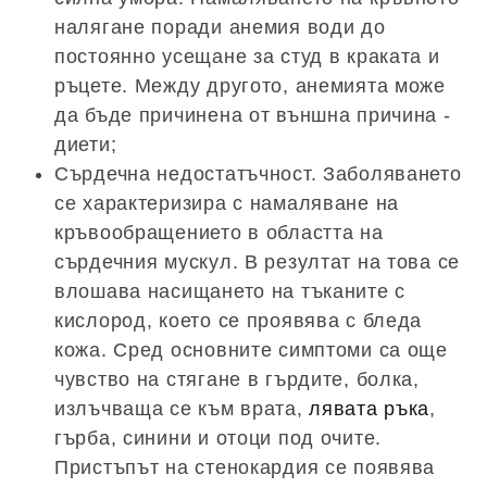
налягане поради анемия води до
постоянно усещане за студ в краката и
ръцете. Между другото, анемията може
да бъде причинена от външна причина -
диети;
Сърдечна недостатъчност. Заболяването
се характеризира с намаляване на
кръвообращението в областта на
сърдечния мускул. В резултат на това се
влошава насищането на тъканите с
кислород, което се проявява с бледа
кожа. Сред основните симптоми са още
чувство на стягане в гърдите, болка,
излъчваща се към врата,
лявата ръка
,
гърба, синини и отоци под очите.
Пристъпът на стенокардия се появява