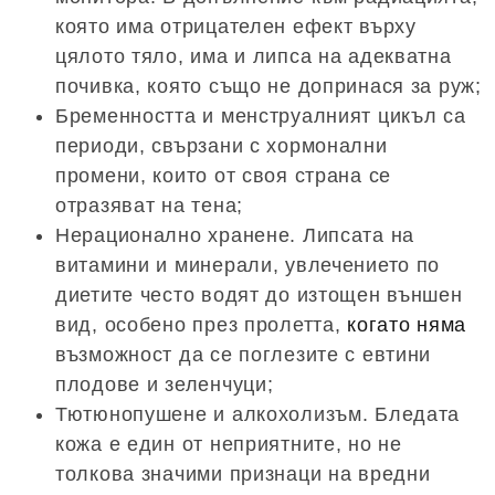
която има отрицателен ефект върху
цялото тяло, има и липса на адекватна
почивка, която също не допринася за руж;
Бременността и менструалният цикъл са
периоди, свързани с хормонални
промени, които от своя страна се
отразяват на тена;
Нерационално хранене. Липсата на
витамини и минерали, увлечението по
диетите често водят до изтощен външен
вид, особено през пролетта,
когато няма
възможност да се поглезите с евтини
плодове и зеленчуци;
Тютюнопушене и алкохолизъм. Бледата
кожа е един от неприятните, но не
толкова значими признаци на вредни