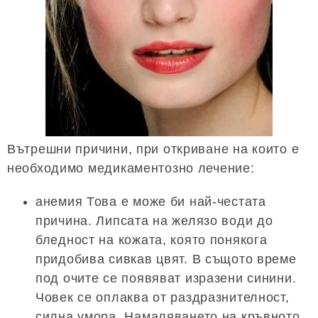
Вътрешни причини, при откриване на които е
необходимо медикаментозно лечение:
анемия Това е може би най-честата
причина. Липсата на желязо води до
бледност на кожата, която понякога
придобива сивкав цвят. В същото време
под очите се появяват изразени синини.
Човек се оплаква от раздразнителност,
силна умора. Намаляването на кръвното