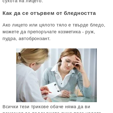
сухота на лицето.
Как да се отървем от бледността
Ако лицето или цялото тяло е твърде бледо,
можете да препоръчате козметика - руж,
пудра, автобронзант.
Всички тези трикове обаче няма да ви