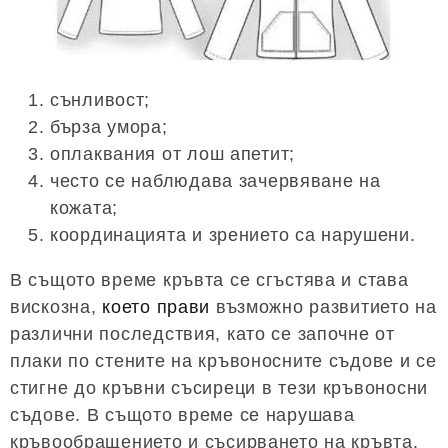
сънливост;
бърза умора;
оплаквания от лош апетит;
често се наблюдава зачервяване на
кожата;
координацията и зрението са нарушени.
В същото време кръвта се сгъстява и става
вискозна,
което прави
възможно развитието на
различни последствия, като се започне от
плаки по стените на кръвоносните съдове и се
стигне до кръвни съсиреци в тези кръвоносни
съдове. В същото време се нарушава
кръвообращението и съсирването на кръвта.