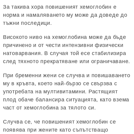
За такива хора повишеният хемоглобин е
норма и намаляването му може да доведе до
тъжни последици.
Високото ниво на хемоглобина може да бъде
причинено и от чести интензивни физически
натоварвания. В случая той есе стабилизира
след тяхното прекратяване или ограничаване.
При бременни жени се случва и повишаването
му в кръвта, което най-бързо се свързва с
употребата на мултивитамини. Растящият
плод обаче балансира ситуацията, като взема
част от хемоглобина за тялото си.
Случва се, че повишеният хемоглобин се
появява при жените като съпътстващо