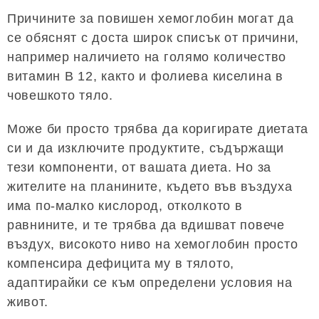
Причините за повишен хемоглобин могат да
се обяснят с доста широк списък от причини,
например наличието на голямо количество
витамин B 12, както и фолиева киселина в
човешкото тяло.
Може би просто трябва да коригирате диетата
си и да изключите продуктите, съдържащи
тези компоненти, от вашата диета. Но за
жителите на планините, където във въздуха
има по-малко кислород, отколкото в
равнините, и те трябва да вдишват повече
въздух, високото ниво на хемоглобин просто
компенсира дефицита му в тялото,
адаптирайки се към определени условия на
живот.