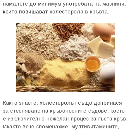
намалете до минимум употребата на мазнини,
които повишават
холестерола в кръвта.
Както знаете, холестеролът също допринася
за стесняване на кръвоносните съдове, което
е изключително нежелан процес за гъста кръв.
Икакто вече споменахме, мултивитамините,