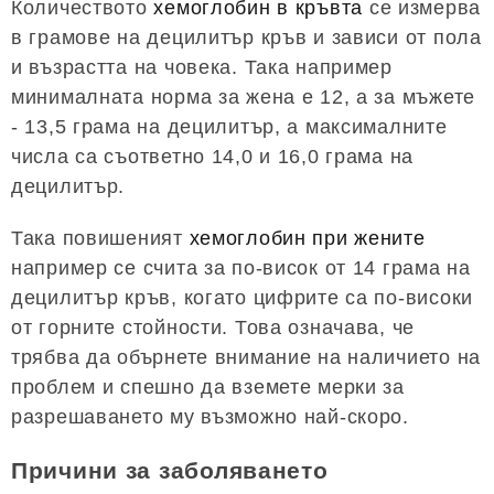
Количеството
хемоглобин в кръвта
се измерва
в грамове на децилитър кръв и зависи от пола
и възрастта на човека. Така например
минималната норма за жена е 12, а за мъжете
- 13,5 грама на децилитър, а максималните
числа са съответно 14,0 и 16,0 грама на
децилитър.
Така повишеният
хемоглобин при жените
например се счита за по-висок от 14 грама на
децилитър кръв, когато цифрите са по-високи
от горните стойности. Това означава, че
трябва да обърнете внимание на наличието на
проблем и спешно да вземете мерки за
разрешаването му възможно най-скоро.
Причини за заболяването