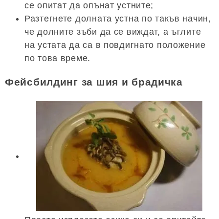
се опитат да опънат устните;
Разтегнете долната устна по такъв начин,
че долните зъби да се виждат, а ъглите
на устата да са в повдигнато положение
по това време.
Фейсбилдинг за шия и брадичка