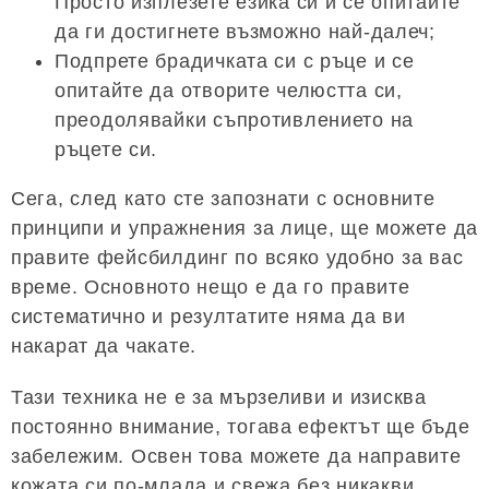
Просто изплезете езика си и се опитайте
да ги достигнете възможно най-далеч;
Подпрете брадичката си с ръце и се
опитайте да отворите челюстта си,
преодолявайки съпротивлението на
ръцете си.
Сега, след като сте запознати с основните
принципи и упражнения за лице, ще можете да
правите фейсбилдинг по всяко удобно за вас
време. Основното нещо е да го правите
систематично и резултатите няма да ви
накарат да чакате.
Тази техника не е за мързеливи и изисква
постоянно внимание, тогава ефектът ще бъде
забележим. Освен това можете да направите
кожата си по-млада и свежа без никакви