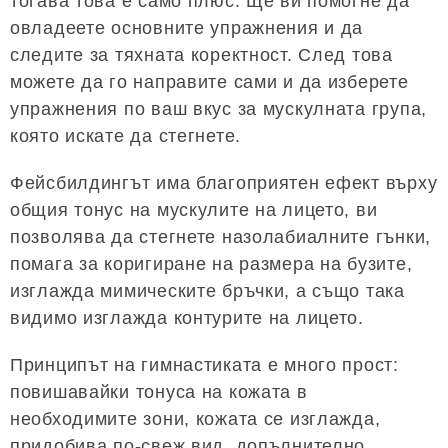
тогава това е само плюс. Ще ви помогне да
овладеете основните упражнения и да
следите за тяхната коректност. След това
можете да го направите сами и да изберете
упражнения по ваш вкус за мускулната група,
която искате да стегнете.
Фейсбилдингът има благоприятен ефект върху
общия тонус на мускулите на лицето, ви
позволява да стегнете назолабиалните гънки,
помага за коригиране на размера на бузите,
изглажда мимическите бръчки, а също така
видимо изглажда контурите на лицето.
Принципът на гимнастиката е много прост:
повишавайки тонуса на кожата в
необходимите зони, кожата се изглажда,
придобива по-свеж вид, допълнително