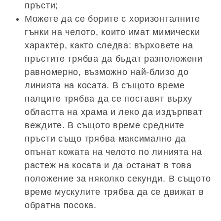
пръсти;
Можете да се борите с хоризонталните
гънки на челото, които имат мимически
характер, както следва: върховете на
пръстите трябва да бъдат разположени
равномерно, възможно най-близо до
линията на косата. В същото време
палците трябва да се поставят върху
областта на храма и леко да издърпват
веждите. В същото време средните
пръсти също трябва максимално да
опънат кожата на челото по линията на
растеж на косата и да останат в това
положение за няколко секунди. В същото
време мускулите трябва да се движат в
обратна посока.