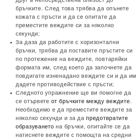
бръчките. След това трябва да опънете
кожата с пръсти и да се опитате да
преместите веждите си за няколко
секунди;
За даза да работите с хоризонтални
бръчки, трябва да поставите пръстите си
по протежение на веждите, повтаряйки
формата им, след което да започнете да
повдигате изненадано веждите си и да им
дадете противодействие с пръсти;
Следното упражнение ще ви помогне да
се отървете
от бръчките между веждите
.
Необходимо е да преместите веждите за
няколко секунди и за да
предотвратите
образуването
на бръчки, опитайте се да
натиснете веждите с помощта на средни