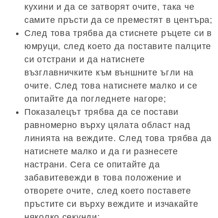
кухини и да се затворят очите, така че
самите пръсти да се преместят в центъра;
След това трябва да стиснете ръцете си в
юмруци, след което да поставите палците
си отстрани и да натиснете
възглавничките към външните ъгли на
очите. След това натиснете малко и се
опитайте да погледнете нагоре;
Показалецът трябва да се постави
равномерно върху цялата област над
линията на веждите. След това трябва да
натиснете малко и да ги разнесете
настрани. Сега се опитайте да
забавитевежди в това положение и
отворете очите, след което поставете
пръстите си върху веждите и изчакайте
няколко секунди;