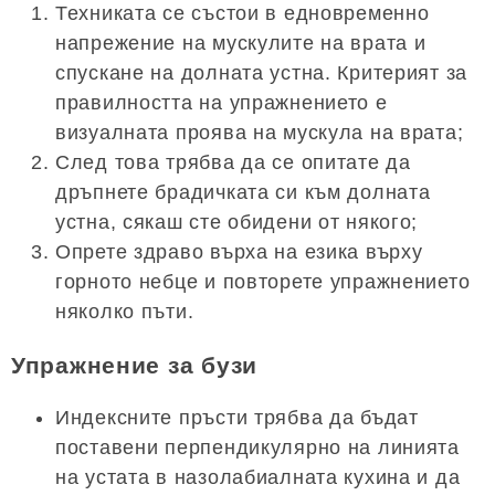
Техниката се състои в едновременно
напрежение на мускулите на врата и
спускане на долната устна. Критерият за
правилността на упражнението е
визуалната проява на мускула на врата;
След това трябва да се опитате да
дръпнете брадичката си към долната
устна, сякаш сте обидени от някого;
Опрете здраво върха на езика върху
горното небце и повторете упражнението
няколко пъти.
Упражнение за бузи
Индексните пръсти трябва да бъдат
поставени перпендикулярно на линията
на устата в назолабиалната кухина и да