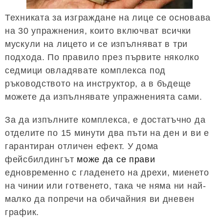
Техниката за изграждане на лице се основава
на 30 упражнения, които включват всички
мускули на лицето и се изпълняват в три
подхода. По правило през първите няколко
седмици овладявате комплекса под
ръководството на инструктор, а в бъдеще
можете да изпълнявате упражненията сами.
За да изпълните комплекса, е достатъчно да
отделите по 15 минути два пъти на ден и ви е
гарантиран отличен ефект. У дома
фейсбилдингът
може да се прави
едновременно с гладенето на дрехи, миенето
на чинии или готвенето, така че няма ни най-
малко да попречи на обичайния ви дневен
график.