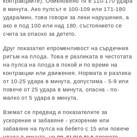
контракциите). Обикновено тя е 110-170 удара
в минута. Ако пулсът е 100-109 или 171-180
удара/мин, това говори за леки нарушения, а
ако е под 100 или над 180, състоянието се
счита за опасно за детето.
Друг показател епроменливост на сърдечния
ритъм на плода. Това е разликата в честотата
на пулса на плода в покой и по време на
контракции или движения. Нормата е разлика
от 10-25 удара в минута, допустима - 5-9 или
повече от 25 удара в минута, опасна - по-
малко от 5 удара в минута.
Вземат се предвид и показателите за
ускорение и забавяне - ускорение или
забавяне на пулса на бебето с 15 или повече
удара в минута, но
по-дълго във
времето,