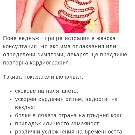
Поне веднъж - при регистрация в женска
консултация. Но ако има оплаквания или
определени симптоми, лекарят ще предпише
повторна кардиография.
Такива показатели включват:
скокове на налягането;
ускорен сърдечен ритъм, недостиг на
въздух;
болки в лявата страна на гръдния кош;
припадък или често замаяност;
различни усложнения на бременността