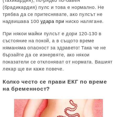
(тахикардия), по-рядко по-бавен
(брадикардия) пулс и това е нормално. Не
трябва да се притеснявате, ако пулсът не
надвишава 100
удара при
ниско налягане.
При някои майки пулсът е дори 120-130 в
състояние на покой, а в същото време
няманяма опасност за здравето! Така че не
бързайте да се изнервяте, ако някои
показатели се отклоняват от нормата. Вашият
лекар ще ви каже повече.
Колко често се прави ЕКГ по време
на бременност?