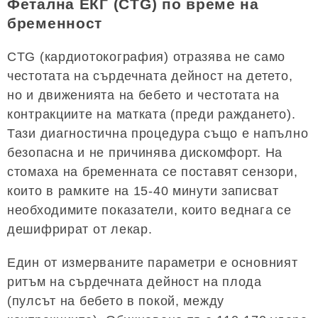
Фетална ЕКГ (CTG) по време на
бременност
CTG (кардиотокография) отразява не само
честотата на сърдечната дейност на детето,
но и движенията на бебето и честотата на
контракциите на матката (преди раждането).
Тази диагностична процедура също е напълно
безопасна и не причинява дискомфорт. На
стомаха на бременната се поставят сензори,
които в рамките на 15-40 минути записват
необходимите показатели, които веднага се
дешифрират от лекар.
Един от измерваните параметри е основният
ритъм на сърдечната дейност на плода
(пулсът на бебето в покой, между