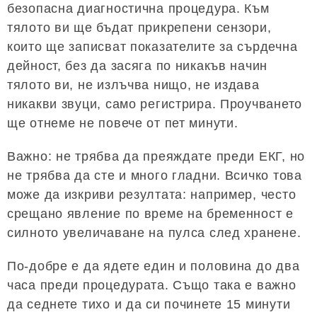
безопасна диагностична процедура. Към
тялото ви ще бъдат прикрепени сензори,
които ще записват показателите за сърдечна
дейност, без да засяга по никакъв начин
тялото ви, не излъчва нищо, не издава
никакви звуци, само регистрира. Проучването
ще отнеме не повече от пет минути.
Важно: не трябва да преяждате преди ЕКГ, но
не трябва да сте и много гладни. Всичко това
може да изкриви резултата: например, често
срещано явление по време на бременност е
силното увеличаване на пулса след хранене.
По-добре е да ядете един и половина до два
часа преди процедурата. Също така е важно
да седнете тихо и да си починете 15 минути