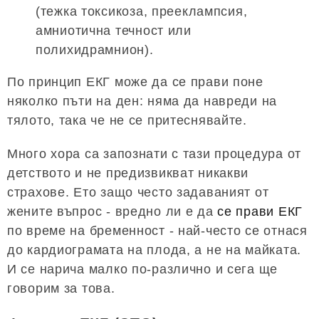
(тежка токсикоза, прееклампсия,
амниотична течност или
полихидрамнион).
По принцип ЕКГ може да се прави поне
няколко пъти на ден: няма да навреди на
тялото, така че не се притеснявайте.
Много хора са запознати с тази процедура от
детството и не предизвикват никакви
страхове. Ето защо често задаваният от
жените въпрос - вредно ли е да
се прави ЕКГ
по време на бременност - най-често се отнася
до кардиограмата на плода, а не на майката.
И се нарича малко по-различно и сега ще
говорим за това.