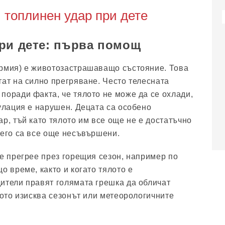
 топлинен удар при дете
ри дете: първа помощ
ермия) е животозастрашаващо състояние. Това
тат на силно прегряване. Често телесната
поради факта, че тялото не може да се охлади,
гулация е нарушен. Децата са особено
р, тъй като тялото им все още не е достатъчно
него са все още несъвършени.
се прегрее през горещия сезон, например по
о време, както и когато тялото е
ители правят голямата грешка да обличат
кото изисква сезонът или метеорологичните