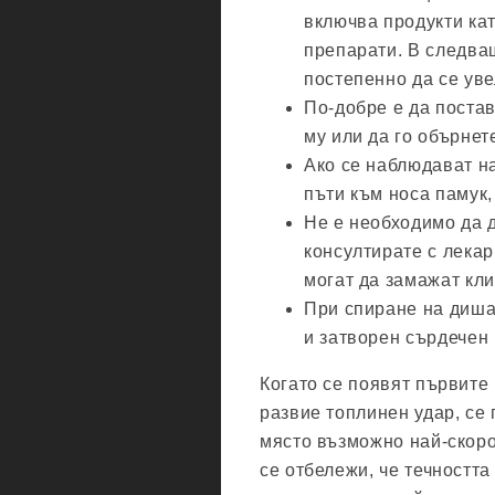
включва продукти ка
препарати. В следва
постепенно да се уве
По-добре е да постав
му или да го обърнет
Ако се наблюдават н
пъти към носа памук,
Не е необходимо да 
консултирате с лекар
могат да замажат кли
При спиране на диша
и затворен сърдечен
Когато се появят първите
развие топлинен удар, се
място възможно най-скоро
се отбележи, че течността