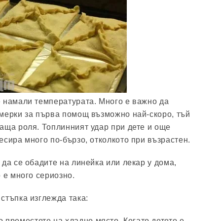
 намали температурата. Много е важно да
мерки за първа помощ възможно най-скоро, тъй
аща роля. Топлинният удар при дете и още
есира много по-бързо, отколкото при възрастен.
 да се обадите на линейка или лекар у дома,
 е много сериозно.
стъпка изглежда така:
о преместете на хладно място. Когато детето е