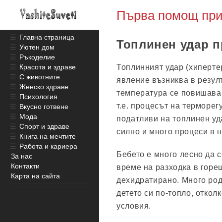
Първа помощ при
☰
Главна страница
Топлинен удар п
☰
Уютен дом
☰
Ръкоделие
Топлинният удар (хиперт
☰
Красота и здраве
☰
С животните
явление възниква в резул
☰
Женско здраве
температура се повишава 
☰
Психология
т.е. процесът на терморе
☰
Вкусно готвене
☰
Мода
податливи на топлинен уда
☰
Спорт и здраве
силно и много процеси в 
☰
Книга на мечтите
☰
Работа и кариера
Бебето е много лесно да 
За нас
Контакти
време на разходка в горещ
Карта на сайта
дехидратирано. Много род
детето си по-топло, откол
условия.