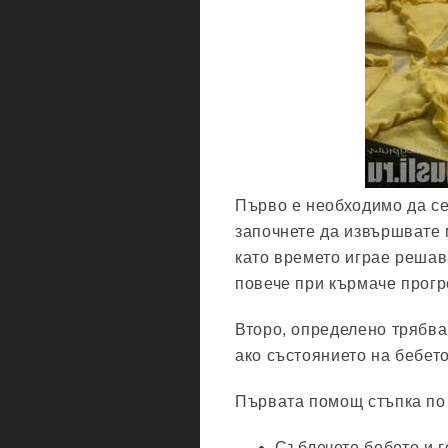
Първо е необходимо да се
започнете да извършвате 
като времето играе решав
повече при кърмаче прогр
Второ, определено трябва
ако състоянието на бебето
Първата помощ стъпка по 
Съблечете бебето и г