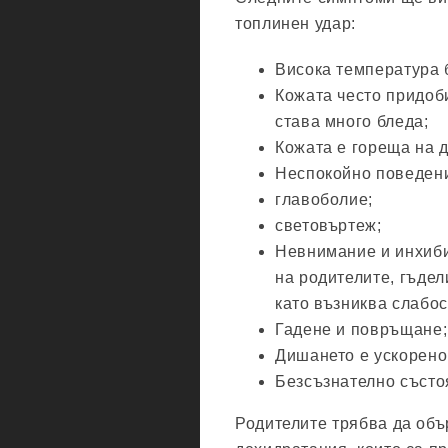
топлинен удар:
Висока температура 
Кожата често придоб
става много бледа;
Кожата е гореща на 
Неспокойно поведени
главоболие;
световъртеж;
Невнимание и инхиби
на родителите, гъдел
като възниква слабос
Гадене и повръщане;
Дишането е ускорено
Безсъзнателно състо
Родителите трябва да об