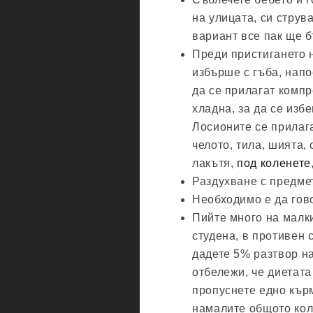
на улицата, си струв
вариант все пак ще б
Преди пристигането н
избърше с гъба, напо
да се прилагат компр
хладна, за да се изб
Лосионите се прилага
челото, тила, шията,
лакътя,
под коленете
Раздухване с предме
Необходимо е да гово
Пийте много на малки
студена, в противен 
дадете 5% разтвор на
отбележи, че диетата
пропуснете едно кър
намалите общото коли