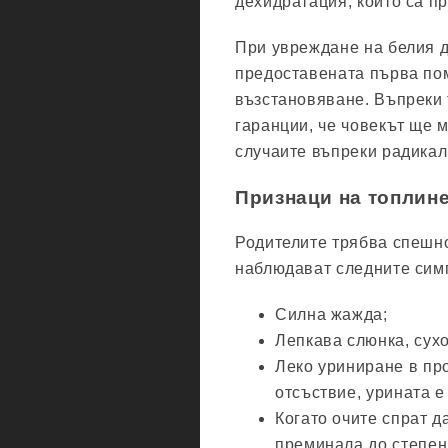
дехидратация, които са пр
При увреждане на белия д
предоставената първа по
възстановяване. Въпреки 
гаранции, че човекът ще м
случаите въпреки радикал
Признаци на топлине
Родителите трябва спешно
наблюдават следните сим
Силна жажда;
Лепкава слюнка, сухо
Леко уриниране в пр
отсъствие, урината 
Когато очите спрат д
преминала до степен