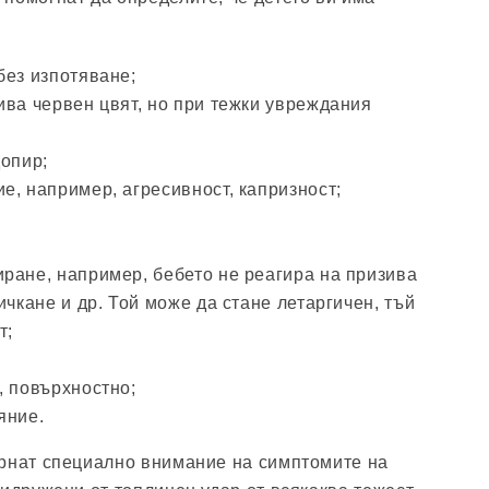
без изпотяване;
ива червен цвят, но при тежки увреждания
допир;
е, например, агресивност, капризност;
ране, например, бебето не реагира на призива
ичкане и др. Той може да стане летаргичен, тъй
т;
, повърхностно;
яние.
ърнат специално внимание на симптомите на