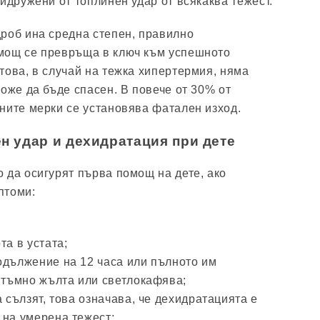
идружени от топлинен удар от всякаква тежест.
роб ина средна степен, правилно
мощ се превръща в ключ към успешното
това, в случай на тежка хипертермия, няма
оже да бъде спасен. В повече от 30% от
ните мерки се установява фатален изход.
н удар и дехидратация при дете
 да осигурят първа помощ на дете, ако
птоми:
та в устата;
одължение на 12 часа или пълното им
е тъмно жълта или светлокафява;
а сълзят, това означава, че дехидратацията е
 на умерена тежест;