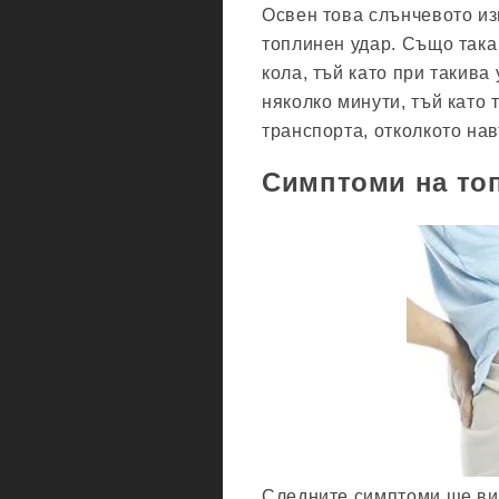
Освен това слънчевото из
топлинен удар. Също така
кола, тъй като при такив
няколко минути, тъй като
транспорта, отколкото нав
Симптоми на топ
Следните симптоми ще ви 