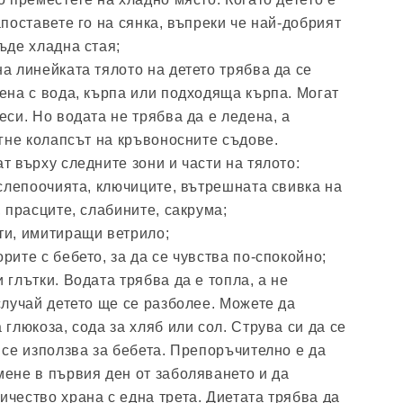
апоставете го на сянка, въпреки че най-добрият
ъде хладна стая;
а линейката тялото на детето трябва да се
ена с вода, кърпа или подходяща кърпа. Могат
еси. Но водата не трябва да е ледена, а
егне колапсът на кръвоносните съдове.
т върху следните зони и части на тялото:
 слепоочията, ключиците, вътрешната свивка на
, прасците, слабините, сакрума;
ти, имитиращи ветрило;
рите с бебето, за да се чувства по-спокойно;
 глътки. Водата трябва да е топла, а не
случай детето ще се разболее. Можете да
 глюкоза, сода за хляб или сол. Струва си да се
 се използва за бебета. Препоръчително е да
мене в първия ден от заболяването и да
чество храна с една трета. Диетата трябва да