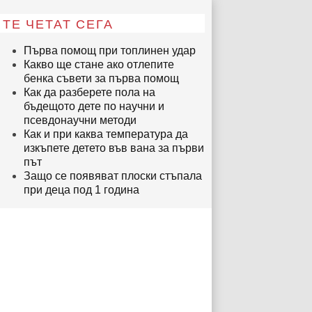
ТЕ ЧЕТАТ СЕГА
Първа помощ при топлинен удар
Какво ще стане ако отлепите
бенка съвети за първа помощ
Как да разберете пола на
бъдещото дете по научни и
псевдонаучни методи
Как и при каква температура да
изкъпете детето във вана за първи
път
Защо се появяват плоски стъпала
при деца под 1 година