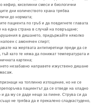
то кефир, киселинни смеси и биологични
щите дни количеството храна трябва
личи до нормата;
ите пациента по гръб и да повдигнете главата
е на една страна в случай на повръщане;
арушения в дишането, придържайте няколко
 напоен с амонячен спирт;
давате на жертвата антипиретици преди да се
, тъй като те няма да понижат температурата и
ничната картина;
нето незабавно направете изкуствено дишане
 масаж.
 признаци на топлинно изтощение, но не се
 препоръчва пациентът да се отведе на хладно
 и да му се даде нещо за пиене. Струва си да
 също не трябва да е прекалено сладкастудено,