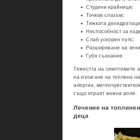
Студени крайници;
Точков спазъм;
Тежката дехидратаци
Неспособност за ходе
Слаб ускорен пулс;
Разширяване на зени
Губя съзнание.
Тежестта на симптомите з
на излагане на топлина на
алергии, метеочувствителн
също играят важна роля.
Лечение на топлинен
деца