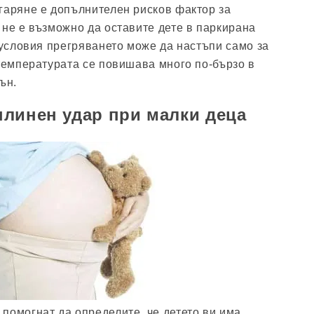
гаряне е допълнителен рисков фактор за
 не е възможно да оставите дете в паркирана
а условия прегряването може да настъпи само за
 температурата се повишава много по-бързо в
ън.
линен удар при малки деца
помогнат да определите, че детето ви има