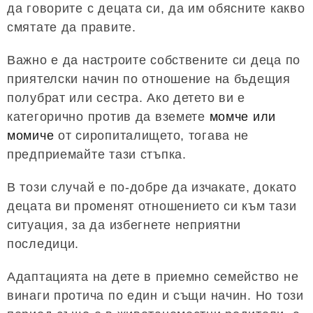
да говорите с децата си, да им обясните какво
смятате да правите.
Важно е да настроите собствените си деца по
приятелски начин по отношение на бъдещия
полубрат или сестра. Ако детето ви е
категорично против да вземете
момче или
момиче
от сиропиталището, тогава не
предприемайте тази стъпка.
В този случай е по-добре да изчакате, докато
децата ви променят отношението си към тази
ситуация, за да избегнете неприятни
последици.
Адаптацията на дете в приемно семейство не
винаги протича по един и същи начин. Но този