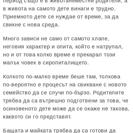
период също е в животанеместни родители, а
в живота на самото дете винаги е трудно.
Приемното дете се нуждае от време, за да
свикне с нова среда.
Много зависи не само от самото хлапе,
неговия характер и опита, който е натрупал,
но и от това колко време е прекарал този
малък човек в сиропиталището.
Колкото по-малко време беше там, толкова
по-вероятно е процесът на свикване с новото
семейство да се случи по-бързо. Родителите
трябва да са вътрешно подготвени за това, че
осиновеното дете може да се окаже не такова,
каквото си го представят.
Бащата и майката трябва да са готови да