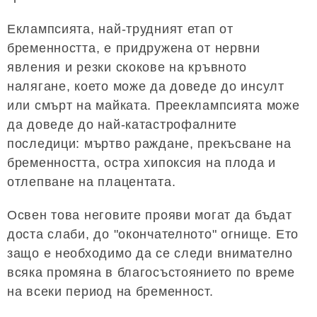
Еклампсията, най-трудният етап от
бременността, е придружена от нервни
явления и резки скокове на кръвното
налягане, което може да доведе до инсулт
или смърт на майката. Прееклампсията може
да доведе до най-катастрофалните
последици: мъртво раждане, прекъсване на
бременността, остра хипоксия на плода и
отлепване на плацентата.
Освен това неговите прояви могат да бъдат
доста слаби, до "окончателното" огнище. Ето
защо е необходимо да се следи внимателно
всяка промяна в благосъстоянието по време
на всеки период на бременност.