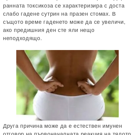
ранната токсикоза се характеризира с доста
слабо гадене сутрин на празен стомах. В
същото време гаденето може да се увеличи,
ако предишния ден сте яли нещо
неподходящо.
Друга причина може да е естествен имунен
отговор на първоначалната реакция на тялото