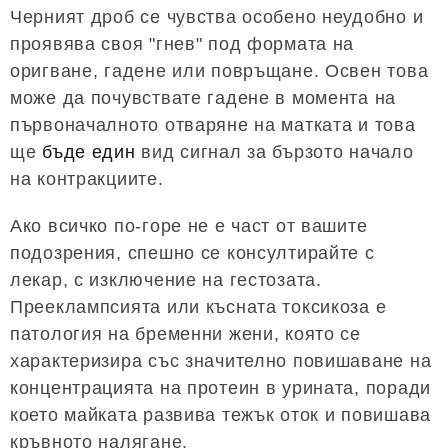
Черният дроб се чувства особено неудобно и
проявява своя "гнев" под формата на
оригване, гадене или повръщане. Освен това
може да почувствате гадене в момента на
първоначалното отваряне на матката и това
ще
бъде един
вид сигнал за бързото начало
на контракциите.
Ако всичко по-горе не е част от вашите
подозрения, спешно се консултирайте с
лекар, с изключение на гестозата.
Прееклампсията или късната токсикоза е
патология на бременни жени, която се
характеризира със значително повишаване на
концентрацията на протеин в урината, поради
което майката развива тежък оток и повишава
кръвното налягане.