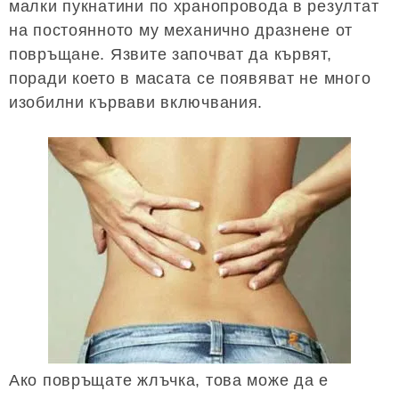
малки пукнатини по хранопровода в резултат
на постоянното му механично дразнене от
повръщане. Язвите започват да кървят,
поради което в масата се появяват не много
изобилни кървави включвания.
Ако повръщате жлъчка, това може да е