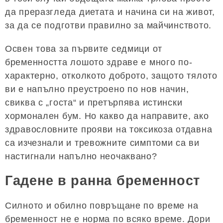
да преразгледа диетата и начина си на живот,
за да се подготви правилно за майчинството.
Освен това за първите седмици от
бременността лошото здраве е много по-
характерно, отколкото доброто, защото тялото
ви е напълно преустроено по нов начин,
свиква с „госта“ и претърпява истински
хормонален бум. Но какво да направите, ако
здравословните прояви на токсикоза отдавна
са изчезнали и тревожните симптоми са ви
настигнали напълно неочаквано?
Гадене в ранна бременност
Силното и обилно повръщане по време на
бременност не е норма по всяко време. Дори