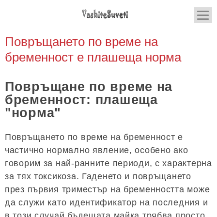
Повръщането по време на
бременност е плашеща норма
Повръщане по време на
бременност: плашеща
"норма"
Повръщането по време на бременност е
частично нормално явление, особено ако
говорим за най-ранните периоди, с характерна
за тях токсикоза. Гаденето и повръщането
през първия триместър на бременността може
да служи като идентификатор на последния и
в този случай бъдещата майка трябва просто