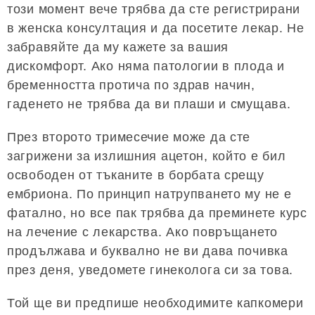
този момент вече трябва да сте регистрирани
в женска консултация и да посетите лекар. Не
забравяйте да му кажете за вашия
дискомфорт. Ако няма патологии в плода и
бременността протича по здрав начин,
гаденето не трябва да ви плаши и смущава.
През второто тримесечие може да сте
загрижени за излишния ацетон, който е бил
освободен от тъканите в борбата срещу
ембриона. По принцип натрупването му не е
фатално, но все пак трябва да преминете курс
на лечение с лекарства. Ако повръщането
продължава и буквално не ви дава почивка
през деня, уведомете гинеколога си за това.
Той ще ви предпише необходимите капкомери