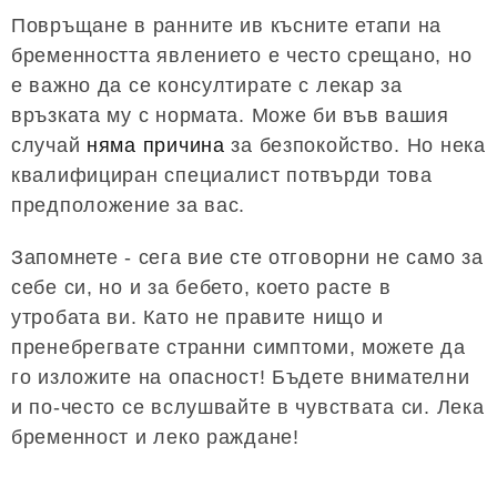
Повръщане в ранните ив късните етапи на
бременността явлението е често срещано, но
е важно да се консултирате с лекар за
връзката му с нормата. Може би във вашия
случай
няма причина
за безпокойство. Но нека
квалифициран специалист потвърди това
предположение за вас.
Запомнете - сега вие сте отговорни не само за
себе си, но и за бебето, което расте в
утробата ви. Като не правите нищо и
пренебрегвате странни симптоми, можете да
го изложите на опасност! Бъдете внимателни
и по-често се вслушвайте в чувствата си. Лека
бременност и леко раждане!