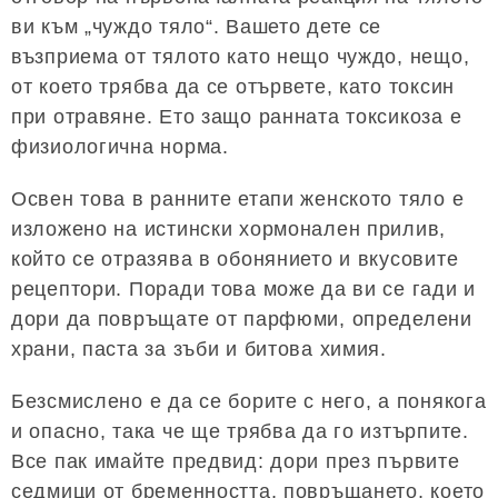
ви към „чуждо тяло“. Вашето дете се
възприема от тялото като нещо чуждо, нещо,
от което трябва да се отървете, като токсин
при отравяне. Ето защо ранната токсикоза е
физиологична норма.
Освен това в ранните етапи женското тяло е
изложено на истински хормонален прилив,
който се отразява в обонянието и вкусовите
рецептори. Поради това може да ви се гади и
дори да повръщате от парфюми, определени
храни, паста за зъби и битова химия.
Безсмислено е да се борите с него, а понякога
и опасно, така че ще трябва да го изтърпите.
Все пак имайте предвид: дори през първите
седмици от бременността, повръщането, което