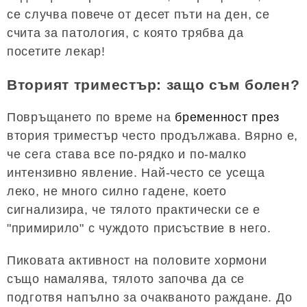
се случва повече от десет пъти на ден, се
счита за патология, с която трябва да
посетите лекар!
Вторият триместър: защо съм болен?
Повръщането по време на
бременност през
втория триместър често продължава. Вярно е,
че сега става все по-рядко и по-малко
интензивно явление. Най-често се усеща
леко, не много силно гадене, което
сигнализира, че тялото практически се е
"примирило" с чуждото присъствие в него.
Пиковата активност на половите хормони
също намалява, тялото започва да се
подготвя напълно за очакваното раждане. До