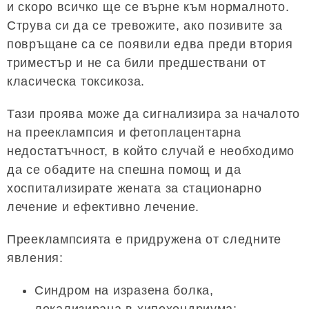
и скоро всичко ще се върне към нормалното.
Струва си да се тревожите, ако позивите за
повръщане са се появили едва преди втория
триместър и не са били предшествани от
класическа токсикоза.
Тази проява може да сигнализира за началото
на прееклампсия и фетоплацентарна
недостатъчност, в който случай е необходимо
да се обадите на спешна помощ и да
хоспитализирате жената за стационарно
лечение и ефективно лечение.
Прееклампсията е придружена от следните
явления:
Синдром на изразена болка,
локализирана в хипохондриума;