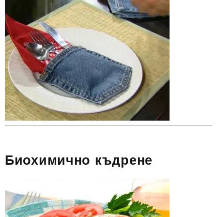
Биохимично къдрене