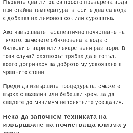
Първите два литра са просто преварена вода
при стайна температура, вторите два са вода
с добавка на лимонов сок или суроватка.
Ако извършвате терапевтично почистване на
тялото, заменете обикновената вода с
билкови отвари или лекарствени разтвори. В
този случай разтворът трябва да е топъл,
което допринася за доброто му усвояване в
чревните стени.
Преди да извършите процедурата, смажете
върха с вазелин или бебешки крем, за да
сведете до минимум неприятните усещания.
Нека да започнем техниката на
извършване на почистваща клизма у
дома