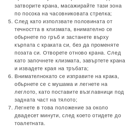
затворите крана, масажирайте тази зона
по посока на часовниковата стрелка;
След като използвате половината от
течността в клизмата, внимателно се
обърнете по гръб и застанете върху
кърпата с краката си, без да променяте
позата си. Отворете отново крана. След
като започнете клизмата, завъртете крана
и извадете края на тръбата;
Внимателнокато се изправите на крака,
обърнете се с мушама и легнете на
леглото, като поставите възглавници под
задната част на тялото;
Легнете в това положение за около
двадесет минути, след което отидете до
тоалетната.