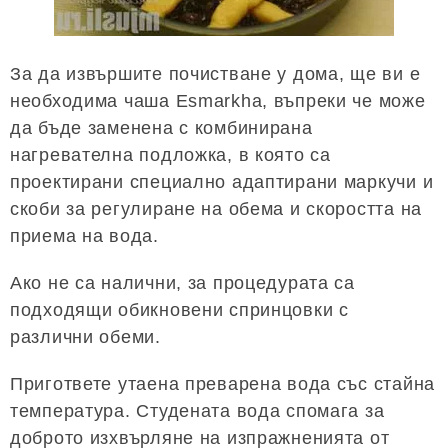
За да извършите почистване у дома, ще ви е
необходима чаша Esmarkha, въпреки че може
да бъде заменена с комбинирана
нагревателна подложка, в която са
проектирани специално адаптирани маркучи и
скоби за регулиране на обема и скоростта на
приема на вода.
Ако не са налични, за процедурата са
подходящи обикновени спринцовки с
различни обеми.
Пригответе утаена преварена вода със стайна
температура. Студената вода спомага за
доброто изхвърляне на изпражненията от