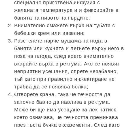
специално приготвена инфузия с
желаната температура и я фиксирайте в
банята на нивото на гърдите;
Внимателно смажете върха на тубата с
бебешки крем или вазелин;
Разстелете парче мушама на пода в
банята или кухнята и легнете върху него в
поза на плода, след което внимателно
вкарайте върха в ректума. Ако се появят
неприятни усещания, спрете незабавно,
тъй като при правилно инжектиране не
трябва да се появява болка;
Отворете крана, така че течността да
започне бавно да навлиза в ректума.
Може би ще има усещане за лек натиск,
което означава, че течността преминава
през гъста бучка екскременти. След като