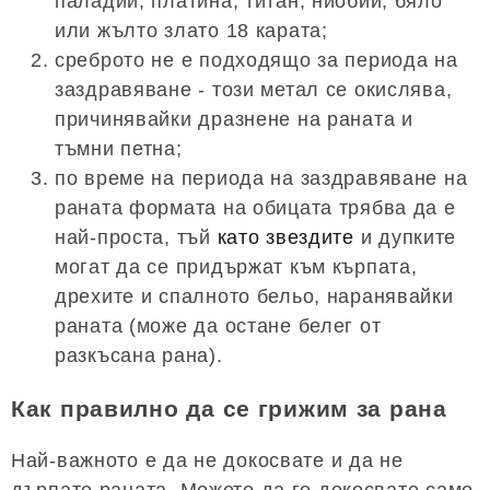
паладий, платина, титан, ниобий, бяло
или жълто злато 18 карата;
среброто не е подходящо за периода на
заздравяване - този метал се окислява,
причинявайки дразнене на раната и
тъмни петна;
по време на периода на заздравяване на
раната формата на обицата трябва да е
най-проста, тъй
като звездите
и дупките
могат да се придържат към кърпата,
дрехите и спалното бельо, наранявайки
раната (може да остане белег от
разкъсана рана).
Как правилно да се грижим за рана
Най-важното е да не докосвате и да не
дърпате раната. Можете да го докосвате само