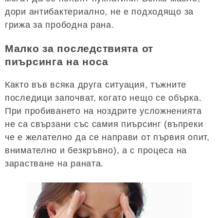
дори антибактериално, не е подходящо за
грижа за прободна рана.
Малко за последствията от
пиърсинга на носа
Както във всяка друга ситуация, тъжните
последици започват, когато нещо се обърка.
При пробиването на ноздрите усложненията
не са свързани със самия пиърсинг (въпреки
че е желателно да се направи от първия опит,
внимателно и безкръвно), а с процеса на
зарастване на раната.