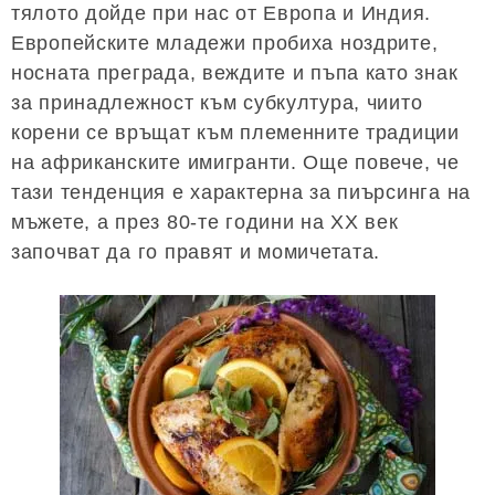
тялото дойде при нас от Европа и Индия.
Европейските младежи пробиха ноздрите,
носната преграда, веждите и пъпа като знак
за принадлежност към субкултура, чиито
корени се връщат към племенните традиции
на африканските имигранти. Още повече, че
тази тенденция е характерна за пиърсинга на
мъжете, а през 80-те години на XX век
започват да го правят и момичетата.