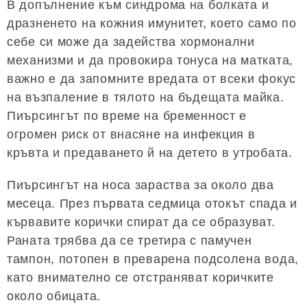
В допълнение към синдрома на болката и
дразненето на кожния имунитет, което само по
себе си може да задейства хормонални
механизми и да провокира тонуса на матката,
важно е да запомните вредата от всеки фокус
на възпаление в тялото на бъдещата майка.
Пиърсингът по време на бременност е
огромен риск от внасяне на инфекция в
кръвта и предаването й на детето в утробата.
Пиърсингът на носа зараства за около два
месеца. През първата седмица отокът спада и
кървавите корички спират да се образуват.
Раната трябва да се третира с памучен
тампон, потопен в преварена подсолена вода,
като внимателно се отстраняват коричките
около обицата.