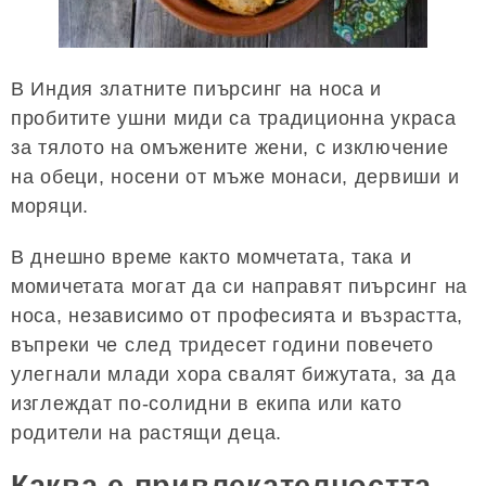
В Индия златните пиърсинг на носа и
пробитите ушни миди са традиционна украса
за тялото на омъжените жени, с изключение
на обеци, носени от мъже монаси, дервиши и
моряци.
В днешно време както момчетата, така и
момичетата могат да си направят пиърсинг на
носа, независимо от професията и възрастта,
въпреки че след тридесет години повечето
улегнали млади хора свалят бижутата, за да
изглеждат по-солидни в екипа или като
родители на растящи деца.