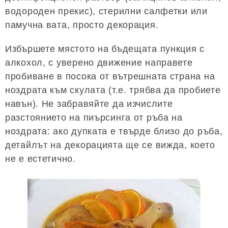
водороден прекис), стерилни салфетки или
памучна вата, просто декорация.
Избършете мястото на бъдещата пункция с
алкохол, с уверено движение направете
пробиване в посока от вътрешната страна на
ноздрата към скулата (т.е. трябва да пробиете
навън). Не забравяйте да изчислите
разстоянието на пиърсинга от ръба на
ноздрата: ако дупката е твърде близо до ръба,
детайлът на декорацията ще се вижда, което
не е естетично.