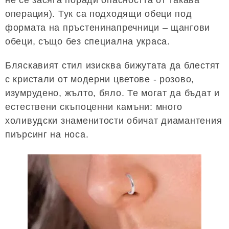
операция). Тук са подходящи обеци под
формата на пръстенинапречници – щангови
обеци, също без специална украса.
Бляскавият стил изисква бижутата да блестят
с кристали от модерни цветове - розово,
изумрудено, жълто, бяло. Те могат да бъдат и
естествени скъпоценни камъни: много
холивудски знаменитости обичат диамантения
пиърсинг на носа.