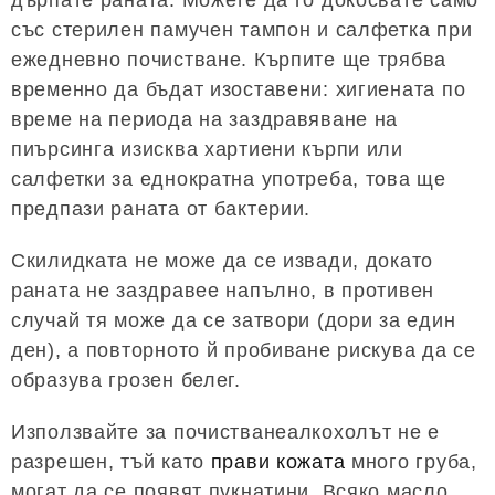
със стерилен памучен тампон и салфетка при
ежедневно почистване. Кърпите ще трябва
временно да бъдат изоставени: хигиената по
време на периода на заздравяване на
пиърсинга изисква хартиени кърпи или
салфетки за еднократна употреба, това ще
предпази раната от бактерии.
Скилидката не може да се извади, докато
раната не заздравее напълно, в противен
случай тя може да се затвори (дори за един
ден), а повторното й пробиване рискува да се
образува грозен белег.
Използвайте за почистванеалкохолът не е
разрешен, тъй като
прави кожата
много груба,
могат да се появят пукнатини. Всяко масло,