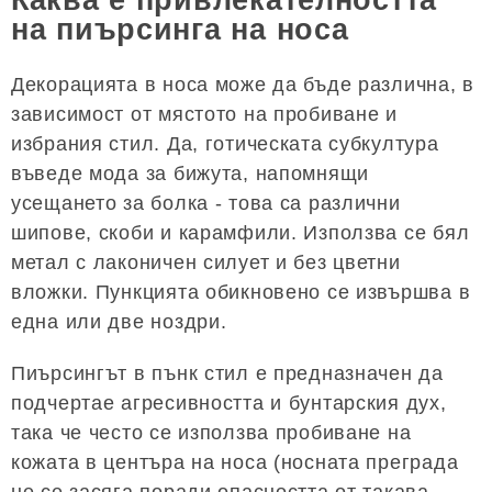
Каква е привлекателността
на пиърсинга на носа
Декорацията в носа може да бъде различна, в
зависимост от мястото на пробиване и
избрания стил. Да, готическата субкултура
въведе мода за бижута, напомнящи
усещането за болка - това са различни
шипове, скоби и карамфили. Използва се бял
метал с лаконичен силует и без цветни
вложки. Пункцията обикновено се извършва в
една или две ноздри.
Пиърсингът в пънк стил е предназначен да
подчертае агресивността и бунтарския дух,
така че често се използва пробиване на
кожата в центъра на носа (носната преграда
не се засяга поради опасността от такава