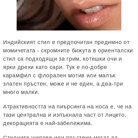
Индийският стил е предпочитан предимно от
момичетата - скромните бижута в ориенталски
стил са подходящи за грим, котешки очи и
ярки дрехи като сари. Тук е по-добре
карамфил с флорален мотив или малък
златен пръстен, може и не един, а два-три
много малки.
Атрактивността на пиърсинга на носа е, че на
тази централна и изпъкнала част от лицето,
декорацията е най-забележима.
Стилните шипове или пръстени могат да