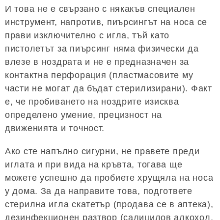
И това не е свързано с някакъв специален
инструмент, напротив, пиърсингът на носа се
прави изключително с игла, тъй като
пистолетът за пиърсинг няма физически да
влезе в ноздрата и не е предназначен за
контактна перфорация (пластмасовите му
части не могат да бъдат стерилизирани). Факт
е, че пробиването на ноздрите изисква
определено умение, прецизност на
движенията и точност.
Ако сте напълно сигурни, не правете преди
иглата и при вида на кръвта, тогава ще
можете успешно да пробиете хрущяла на носа
у дома. За да направите това, подгответе
стерилна игла скатетър (продава се в аптека),
дезинфекционен разтвор (салицилов алкохол,