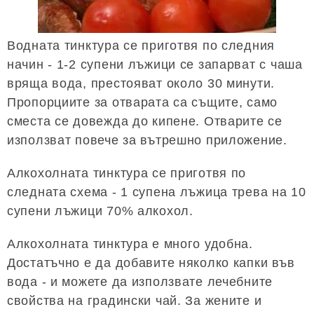
Водната тинктура се приготвя по следния
начин - 1-2 супени лъжици се запарват с чаша
вряща вода, престояват около 30 минути.
Пропорциите за отварата са същите, само
сместа се довежда до кипене. Отварите се
използват повече за вътрешно приложение.
Алкохолната тинктура се приготвя по
следната схема - 1 супена лъжица трева на 10
супени лъжици 70% алкохол.
Алкохолната тинктура е много удобна.
Достатъчно е да добавите няколко капки във
вода - и можете да използвате лечебните
свойства на градински чай. За жените и