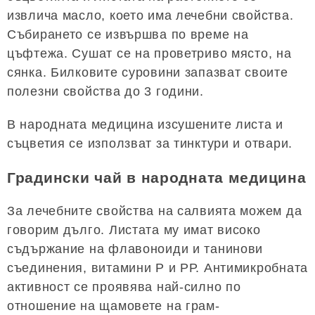
извлича масло, което има лечебни свойства.
Събирането се извършва по време на
цъфтежа. Сушат се на проветриво място, на
сянка. Билковите суровини запазват своите
полезни свойства до 3 години.
В народната медицина изсушените листа и
съцветия се използват за тинктури и отвари.
Градински чай в народната медицина
За лечебните свойства на салвията можем да
говорим дълго. Листата му имат високо
съдържание на флавоноиди и танинови
съединения, витамини Р и РР. Антимикробната
активност се проявява най-силно по
отношение на щамовете на грам-