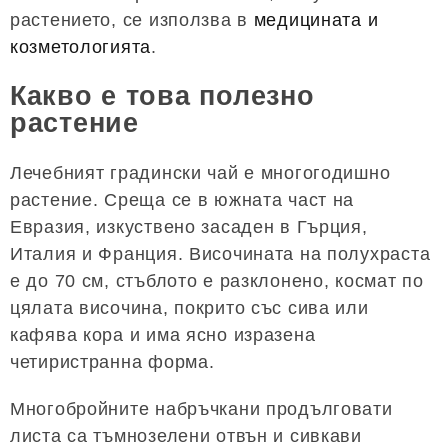
растението, се използва в
медицината и
козметологията
.
Какво е това полезно
растение
Лечебният градински чай е многогодишно
растение. Среща се в южната част на
Евразия, изкуствено засаден в Гърция,
Италия и Франция. Височината на полухраста
е до 70 см, стъблото е разклонено, космат по
цялата височина, покрито със сива или
кафява кора и има ясно изразена
четиристранна форма.
Многобройните набръчкани продълговати
листа са тъмнозелени отвън и сивкави