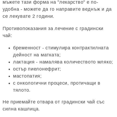
мъжете тази форма на "лекарство" е по-
удобна - можете да го направите веднъж и да
се лекувате 2 години.
Противопоказания за лечение с градински
чай:
бременност - стимулира контрактилната
дейност на матката;
лактация - намалява количеството мляко;
остър пиелонефрит;
мастопатия;
с онкологични процеси, протичащи в
тялото.
Не приемайте отвара от градински чай със
силна кашлица.