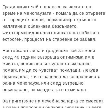
Градинският чай е полезен за жените по
време на менопаузата - помага да се отървете
от горещите вълни, нормализира кръвното
налягане и облекчава безсънието.
Фитохормонидопълват липсата на собствен
естроген, процесът на стареене се забавя.
Настойка от липа и градински чай за жени
след 40 години възвръща оптимизма им в
живота, повишава сексуалното желание,
помага им да се чувстват по-млади. Лекува
фригидност, която започва да се проявява с
ранна менопауза или след вътрешно
осъзнаване, че младостта е отминала.
За приготвяне на лечебна запарка се смесват
в равни пропорции билкови суровини - цветя