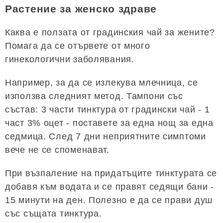
Растение за женско здраве
Каква е ползата от градинския чай за жените?
Помага да се отървете от много
гинекологични заболявания.
Например, за да се излекува млечница, се
използва следният метод. Тампони със
състав: 3 части тинктура от градински чай - 1
част 3% оцет - поставете за една нощ за една
седмица. След 7 дни неприятните симптоми
вече не се споменават.
При възпаление на придатъците тинктурата се
добавя към водата и се правят седящи бани -
15 минути на ден. Полезно е да се прави душ
със същата тинктура.