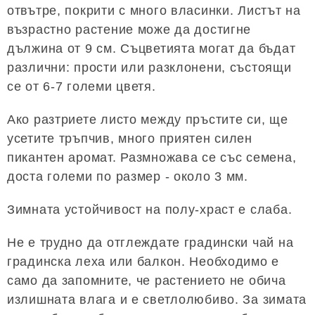
отвътре, покрити с много власинки. Листът на
възрастно растение може да достигне
дължина от 9 см. Съцветията могат да бъдат
различни: прости или разклонени, състоящи
се от 6-7 големи цветя.
Ако разтриете листо между пръстите си, ще
усетите тръпчив, много приятен силен
пикантен аромат. Размножава се със семена,
доста големи по размер - около 3 мм.
Зимната устойчивост на полу-храст е слаба.
Не е трудно да отглеждате градински чай на
градинска леха или балкон. Необходимо е
само да запомните, че растението не обича
излишната влага и е светлолюбиво. За зимата