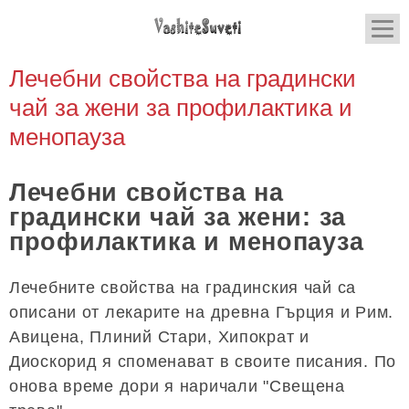
Лечебни свойства на градински
чай за жени за профилактика и
менопауза
Лечебни свойства на
градински чай за жени: за
профилактика и менопауза
Лечебните свойства на градинския чай са
описани от лекарите на древна Гърция и Рим.
Авицена, Плиний Стари, Хипократ и
Диоскорид я споменават в своите писания. По
онова време дори я наричали "Свещена