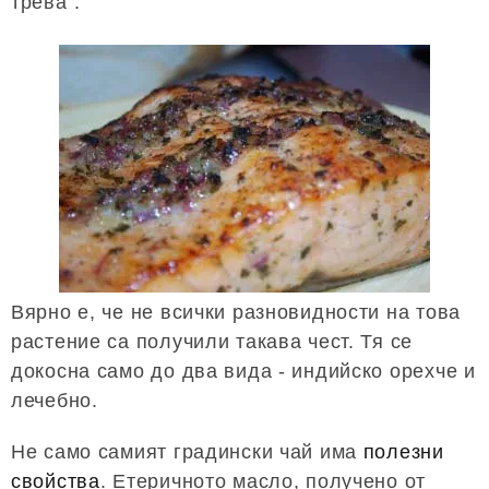
трева".
Вярно е, че не всички разновидности на това
растение са получили такава чест. Тя се
докосна само до два вида - индийско орехче и
лечебно.
Не само самият градински чай има
полезни
свойства
. Етеричното масло, получено от