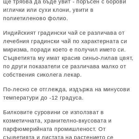
ще трябва да бъде увит - поръсен с борови
иглички или сухи клони, увити в
полиетиленово фолио.
Индийският градински чай се различава от
лечебния градински чай по характерната си
миризма, поради което е получил името си.
Съцветията му имат красив синьо-лилав цвят,
по други показатели се различава малко от
собствения сиколега лекар.
По-лесно се отглежда, издържа на минусови
температури до -12 градуса.
Билковите суровини се използват в
козметичната, хранително-вкусовата и
парфюмерийната промишленост. От
съцветията и листата на растението се