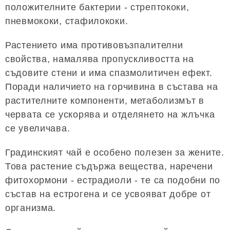
положителните бактерии - стрептококи,
пневмококи, стафилококи.
Растението има противовъзпалителни
свойства, намалява пропускливостта на
съдовите стени и има спазмолитичен ефект.
Поради наличието на горчивина в състава на
растителните компоненти, метаболизмът в
червата се ускорява и отделянето на жлъчка
се увеличава.
Градинският чай е особено полезен за жените.
Това растение съдържа вещества, наречени
фитохормони - естрадиоли - те са подобни по
състав на естрогена и се усвояват добре от
организма.