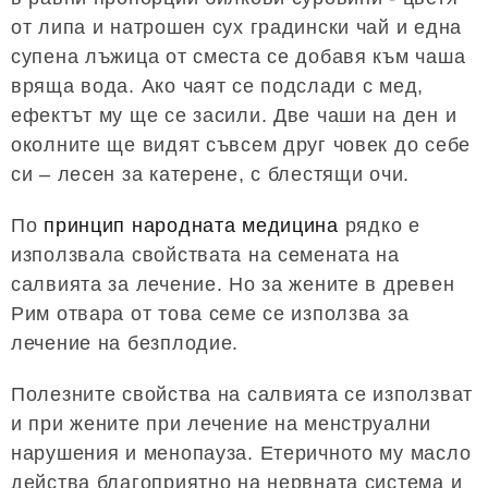
от липа и натрошен сух градински чай и една
супена лъжица от сместа се добавя към чаша
вряща вода. Ако чаят се подслади с мед,
ефектът му ще се засили. Две чаши на ден и
околните ще видят съвсем друг човек до себе
си – лесен за катерене, с блестящи очи.
По
принцип народната медицина
рядко е
използвала свойствата на семената на
салвията за лечение. Но за жените в древен
Рим отвара от това семе се използва за
лечение на безплодие.
Полезните свойства на салвията се използват
и при жените при лечение на менструални
нарушения и менопауза. Етеричното му масло
действа благоприятно на нервната система и