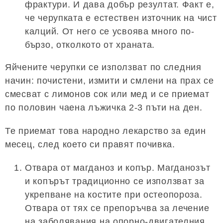
фрактури. И дава добър резултат. Факт е,
че черупката е естествен източник на чист
калций. От него се усвоява много по-
бързо, отколкото от храната.
Яйчените черупки се използват по следния
начин: почистени, измити и смлени на прах се
смесват с лимонов сок или мед и се приемат
по половин чаена лъжичка 2-3 пъти на ден.
Те приемат това народно лекарство за един
месец, след което си правят почивка.
Отвара от магданоз и копър. Магданозът
и копърът традиционно се използват за
укрепване на костите при остеопороза.
Отвара от тях се препоръчва за лечение
на заболявания на опорно-двигателния