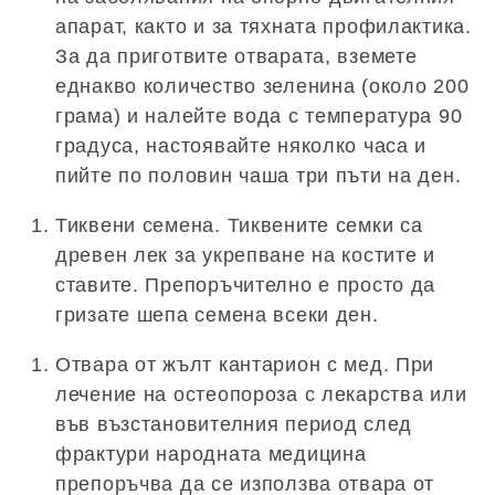
апарат, както и за тяхната профилактика.
За да приготвите отварата, вземете
еднакво количество зеленина (около 200
грама) и налейте вода с температура 90
градуса, настоявайте няколко часа и
пийте по половин чаша три пъти на ден.
Тиквени семена. Тиквените семки са
древен лек за укрепване на костите и
ставите. Препоръчително е просто да
гризате шепа семена всеки ден.
Отвара от жълт кантарион с мед. При
лечение на остеопороза с лекарства или
във възстановителния период след
фрактури народната медицина
препоръчва да се използва отвара от