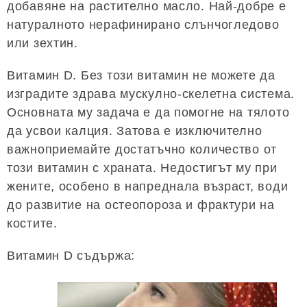
добавяне на растително масло. Най-добре е
натуралното нерафинирано слънчогледово
или зехтин.
Витамин D. Без този витамин не можете да
изградите здрава мускулно-скелетна система.
Основната му задача е да помогне на тялото
да усвои калция. Затова е изключително
важноприемайте достатъчно количество от
този витамин с храната. Недостигът му при
жените, особено в напреднала възраст, води
до развитие на остеопороза и фрактури на
костите.
Витамин D съдържа: