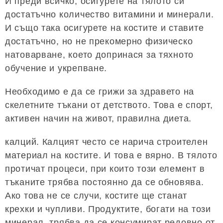
И преди всичко, осигурете на тялото си
достатъчно количество витамини и минерали.
И също така осигурете на костите и ставите
достатъчно, но не прекомерно физическо
натоварване, което допринася за тяхното
обучение и укрепване.
Необходимо е да се грижи за здравето на
скелетните тъкани от детството. Това е спорт,
активен начин на живот, правилна диета.
калций. Калцият често се нарича строителен
материал на костите. И това е вярно. В тялото
протичат процеси, при които този елемент в
тъканите трябва постоянно да се обновява.
Ако това не се случи, костите ще станат
крехки и чупливи. Продуктите, богати на този
минерал, трябва да се консумират редовно от