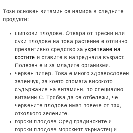
Този основен витамин се намира в следните
продукти:
шипкови плодове. Отвара от пресни или
сухи плодове на това растение е отлично
превантивно средство за
укрепване на
костите
и ставите в напреднала възраст.
Полезен е и за младите организми.
червен пипер. Това е много здравословен
зеленчук, за което спомага високото
съдържание на витамини, по-специално
витамин С. Трябва да се отбележи, че
червените плодове имат повече от тях,
отколкото зелените.
горски плодове Сред градинските и
горски плодове морският зърнастец и