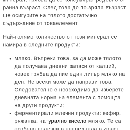
ранна възраст. След това до по-зряла възраст
ще осигурите на тялото достатъчно
съдържание от товаелемент
Най-голямо количество от този минерал се
намира в следните продукти:
мляко. Въпреки това, за да може тялото
да получава дневни запаси от калций,
човек трябва да пие един литър мляко на
ден. Не всеки може да направи това.
Следователно е необходимо да изберете
дневната норма на елемента с помощта
на други продукти;
ферментирали млечни продукти: кефир,
ряжанка,
натурално кисело
мляко. Те са
особено полезни в напреднала възраст,