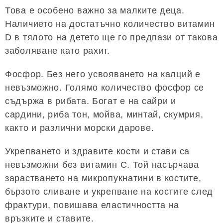
Това е особено важно за малките деца.
Наличието на достатъчно количество витамин
D в тялото на детето ще го предпази от такова
заболяване като рахит.
Фосфор. Без него усвояването на калций е
невъзможно. Голямо количество фосфор се
съдържа в рибата. Богат е на сайри и
сардини, риба тон, мойва, минтай, скумрия,
както и различни морски дарове.
Укрепването и здравите кости и стави са
невъзможни без витамин С. Той насърчава
зарастването на микропукнатини в костите,
бързото сливане и укрепване на костите след
фрактури, повишава еластичността на
връзките и ставите.