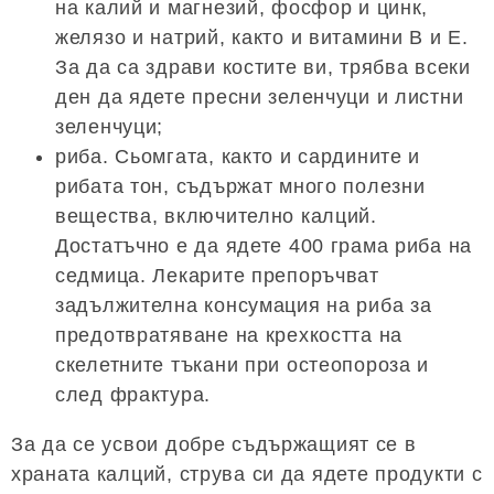
на калий и магнезий, фосфор и цинк,
желязо и натрий, както и витамини В и Е.
За да са здрави костите ви, трябва всеки
ден да ядете пресни зеленчуци и листни
зеленчуци;
риба. Сьомгата, както и сардините и
рибата тон, съдържат много полезни
вещества, включително калций.
Достатъчно е да ядете 400 грама риба на
седмица. Лекарите препоръчват
задължителна консумация на риба за
предотвратяване на крехкостта на
скелетните тъкани при остеопороза и
след фрактура.
За да се усвои добре съдържащият се в
храната калций, струва си да ядете продукти с