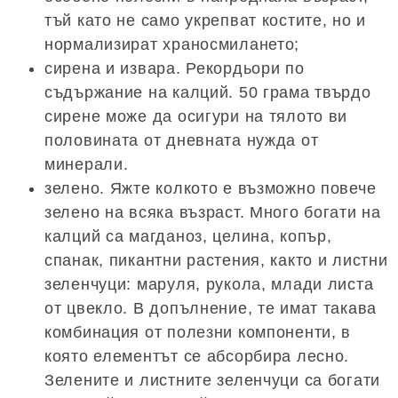
тъй като не само укрепват костите, но и
нормализират храносмилането;
сирена и извара. Рекордьори по
съдържание на калций. 50 грама твърдо
сирене може да осигури на тялото ви
половината от дневната нужда от
минерали.
зелено. Яжте колкото е възможно повече
зелено на всяка възраст. Много богати на
калций са магданоз, целина, копър,
спанак, пикантни растения, както и листни
зеленчуци: маруля, рукола, млади листа
от цвекло. В допълнение, те имат такава
комбинация от полезни компоненти, в
която елементът се абсорбира лесно.
Зелените и листните зеленчуци са богати