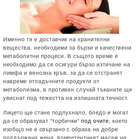
Именно тя е доставчик на хранителни
вещества, необходими за бързи и качествени
метаболитни процеси. В същото време е
необходимо да се осигури бързо изтичане на
лимфа и венозна кръв, за да се отстранят
навреме отпадъчните продукти от
метаболизма, в противен случай тъканите ще
увиснат под тежестта на излишната течност.
Лицето ще стане подпухнало, бледо и могат
да се образуват "торбички"
под очите
, което
изобщо не е свързано с образа на добре
поддържана жена. Компетентният масаж на