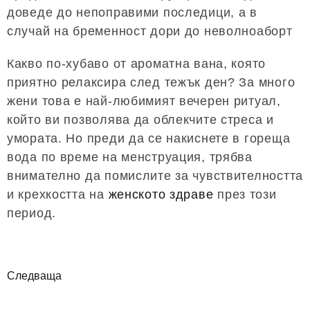
доведе до непоправими последици, а в
случай на бременност дори до неволноаборт
Какво по-хубаво от ароматна вана, която
приятно релаксира след тежък ден? За много
жени това е най-любимият вечерен ритуал,
който ви позволява да облекчите стреса и
умората. Но преди да се накиснете в гореща
вода по време на менструация, трябва
внимателно да помислите за чувствителността
и крехкостта на
женското здраве
през този
период.
Следваща