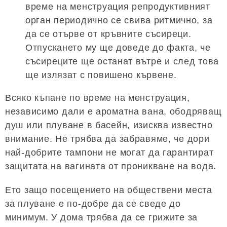
време на менструация репродуктивният
орган периодично се свива ритмично, за
да се отърве от кръвните съсиреци.
Отпускането му ще доведе до факта, че
съсиреците ще останат вътре и след това
ще излязат с повишено кървене.
Всяко къпане по време на менструация,
независимо дали е ароматна вана, ободряващ
душ или плуване в басейн, изисква известно
внимание. Не трябва да забравяме, че дори
най-добрите тампони не могат да гарантират
защитата на вагината от проникване на вода.
Ето защо посещението на обществени места
за плуване е по-добре да се сведе до
минимум. У дома трябва да се грижите за