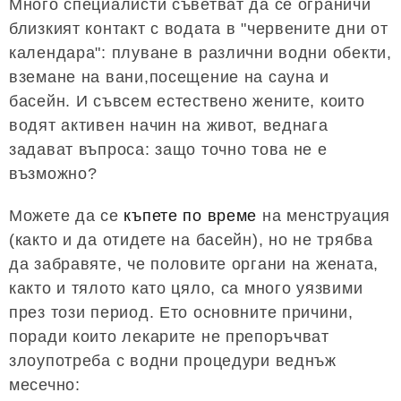
Много специалисти съветват да се ограничи
близкият контакт с водата в "червените дни от
календара": плуване в различни водни обекти,
вземане на вани,посещение на сауна и
басейн. И съвсем естествено жените, които
водят активен начин на живот, веднага
задават въпроса: защо точно това не е
възможно?
Можете да се
къпете по време
на менструация
(както и да отидете на басейн), но не трябва
да забравяте, че половите органи на жената,
както и тялото като цяло, са много уязвими
през този период. Ето основните причини,
поради които лекарите не препоръчват
злоупотреба с водни процедури веднъж
месечно: