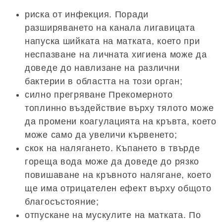
риска от инфекция. Поради
разширяването на канала лигавицата
напуска шийката на матката, което при
неспазване на личната хигиена може да
доведе до навлизане на различни
бактерии в областта на този орган;
силно прегряване Прекомерното
топлинно въздействие върху тялото може
да промени коагулацията на кръвта, което
може само да увеличи кървенето;
скок на налягането. Къпането в твърде
гореща вода може да доведе до рязко
повишаване на кръвното налягане, което
ще има отрицателен ефект върху общото
благосъстояние;
отпускане на мускулите на матката. По