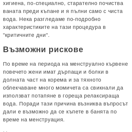
хигиена, по-специално, старателно почиства
ваната преди къпане и я пълни само с чиста
вода. Нека разгледаме по-подробно
характеристиките на тази процедура в
"критичните дни".
Възможни рискове
По време на периода на менструално кървене
повечето жени имат дърпащи и болки в
долната част на корема и за тяхното
облекчаване много момичета са свикнали да
използват потапяне в гореща релаксираща
вода. Поради тази причина възниква въпросът
дали е възможно да се къпете в банята по
време на менструация.