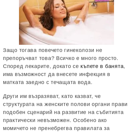
Защо тогава повечето гинеколози не
препоръчват това? Всичко е много просто.
Според лекарите, докато се
къпете в банята
,
има възможност да внесете инфекция в
матката заедно с течащата вода.
Други им възразяват, като казват, че
структурата на женските полови органи прави
подобен сценарий на развитие на събитията
практически невъзможен. Особено ако
момичето не пренебрегва правилата за