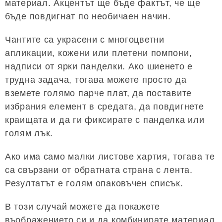
материал. Акцентът ще бъде фактът, че ще
бъде повдигнат по необичаен начин.
Чантите са украсени с многоцветни
апликации, кожени или плетени помпони,
надписи от ярки панделки. Ако шиенето е
трудна задача, тогава можете просто да
вземете голямо парче плат, да поставите
избрания елемент в средата, да повдигнете
краищата и да ги фиксирате с панделка или
голям лък.
Ако има само малки листове хартия, тогава те
са свързани от обратната страна с лента.
Резултатът е голям опаковъчен списък.
В този случай можете да покажете
въображението си и да комбинирате материал