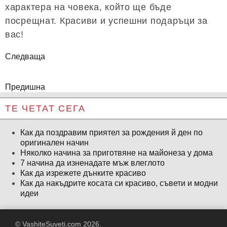
характера на човека, който ще бъде
посрещнат. Красиви и успешни подаръци за
вас!
Следваща
Предишна
ТЕ ЧЕТАТ СЕГА
Как да поздравим приятел за рождения й ден по
оригинален начин
Няколко начина за приготвяне на майонеза у дома
7 начина да изненадате мъж влеглото
Как да изрежете дънките красиво
Как да накъдрите косата си красиво, съвети и модни
идеи
© VashiteSuveti.com 2026.