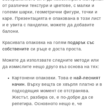
от различни текстури и цветове, с малки и
големи шарки, геометрични фигури, точки и
каре. Презентацията е опакована в този лист
и е увита с панделки, можете да добавите
балони.
Красивата опаковка на голям
подарък със
собствените
си ръце е доста проста.
Можете да използвате следните методи или
да измислите нещо друго въз основа на тях:
Картонени опаковки. Това е
най-лесният
начин
. Върху вещта се хвърля платно и в
подходящия момент се отстранява.
Жестът, разбира се, е по-добре да се
репетира. Основното нещо е, че