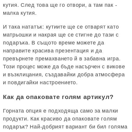
кутия. След това ще го отвори, а там пак -
малка кутия.
И така нататък: кутиите ще се отварят като
матрьошки и накрая ще се стигне до тази с
подаръка. В същото време можете да
направите красива презентация и да
превърнете премахването й в забавна игра.
Този процес може да бъде насърчен с викове
и възклицания, създавайки добра атмосфера
и повдигайки настроението.
Как да опаковате голям артикул?
Горната опция е подходяща само за малки
продукти. Как красиво да опаковате голям
подарък? Най-добрият вариант би бил голяма