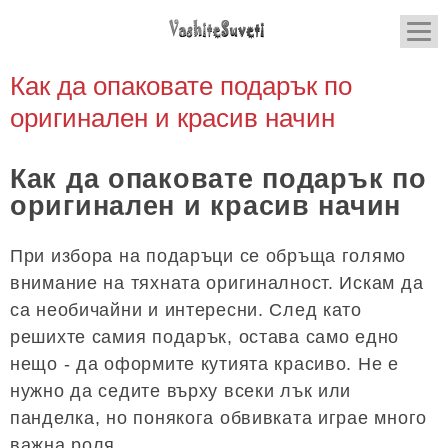
Как да опаковате подарък по
оригинален и красив начин
Как да опаковате подарък по
оригинален и красив начин
При избора на подаръци се обръща голямо
внимание на тяхната оригиналност. Искам да
са необичайни и интересни. След като
решихте самия подарък, остава само едно
нещо - да оформите кутията красиво. Не е
нужно да седите върху всеки лък или
панделка, но понякога обвивката играе много
важна роля.