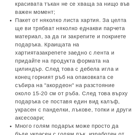
красивата тъкан не се хваща за нищо във
важен момент;
Пакет от няколко листа хартия. За целта
ще ви трябват няколко еднакви парчета
материал, за да ги закрепите и покриете
подаръка. Краищата на
хартиятазакрепете заедно с лента и
придайте на продукта формата на
цилиндър. След това с дебела игла и
конец горният ръб на опаковката се
събира на "акордеон" на разстояние
около 15-20 см от ръба. След това върху
подаръка се поставя един вид калъф,
украсен с панделки, лъкове, топки и други
аксесоари;
Много голям подарък може просто да
бъде украсен с голям лък, изработен от