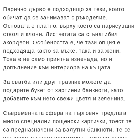
Парично дърво е подходящо за тези, които
обичат да се занимават с ръкоделие.
Основата е платно, върху което са нарисувани
ствол и клони. Листчетата са сгънатибил
акордеон. Особеността е, че тази опция е
подходяща както за мъже, така и за жени.
Това е не само приятна изненада, но и
допълнение към интериора на къщата.
За сватба или друг празник можете да
подарите букет от хартиени банкноти, като
добавите към него свежи цветя и зеленина.
Съвременната сфера на търговия предлага
много специални пощенски картички, тоест те
са предназначени за валутни банкноти. Те се
продават в голям асортимент, така че лесно