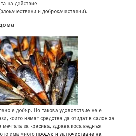
та на действие;
(злокачествени и доброкачествени).
 дома
ено е добър. Но такова удоволствие не е
ези, които нямат средства да отидат в салон за
а мечтата за красива, здрава коса веднъж
щото има много
продукти за почистване
на