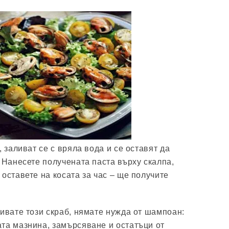
, заливат се с вряла вода и се оставят да
 Нанесете получената паста върху скалпа,
оставете на косата за час – ще получите
мивате този скраб, нямате нужда от шампоан:
та мазнина, замърсяване и остатъци от