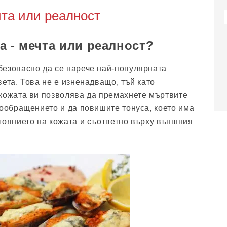
та или реалност
а - мечта или реалност?
безопасно да се нарече най-популярната
ета. Това не е изненадващо, тъй като
кожата ви позволява да премахнете мъртвите
вообращението и да повишите тонуса, което има
тоянието на кожата и съответно върху външния