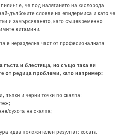
пилинг е, че под налягането на кислорода
най-дълбоките слоеве на епидермиса и като че
етки и замърсяването, като същевременно
имите витамини.
па е неразделна част от професионалната
а гъста и блестяща, но също така ви
те от редица проблеми, като например:
, пъпки и черни точки по скалпа;
теж;
не/сухота на скалпа;
ра идва положителен резултат: косата