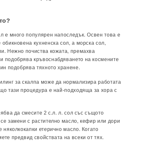
то?
ол е много популярен напоследък. Освен това е
 обикновена кухненска сол, а морска сол,
ли. Нежно почиства кожата, премахва
 и подобрява кръвоснабдяването на космените
чин подобрява тяхното хранене.
илинг за скалпа може да нормализира работата
ащо тази процедура е най-подходяща за хора с
рябва да смесите 2 с.л. л. сол със същото
 се замени с растително масло, кефир или дори
е няколкокапки етерично масло. Когато
ете предвид свойствата на всеки от тях.