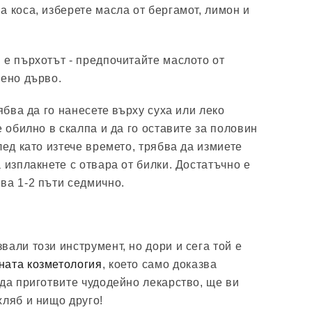
а коса, изберете масла от бергамот, лимон и
 е пърхотът - предпочитайте маслото от
аено дърво.
рябва да го нанесете върху суха или леко
е обилно в скалпа и да го оставите за половин
лед като изтече времето, трябва да измиете
 изплакнете с отвара от билки. Достатъчно е
ва 1-2 пъти седмично.
али този инструмент, но дори и сега той е
ата козметология
, което само доказва
 да приготвите чудодейно лекарство, ще ви
хляб и нищо друго!