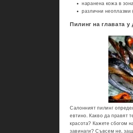
наранена кожа в зона
различни неоплазми 
Пилинг на главата у
Салонният пилинг определ
евтино. Какво да правят т
красота? Кажете сбогом н
завинаги? Съвсем не, за