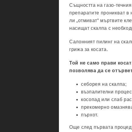
Същността на газо-течния 
препаратите проникват в 
ли „отмиват“ мъртвите кл
насищат скалпа с необход
Салонният пилинг на скал
грижа за косата.
Той не само прави косат
позволява да се отърве
себорея на скалпа;
възпалителни процеси
косопад или слаб рас
прекомерно омазнява
пърхот.
Още след първата процеду