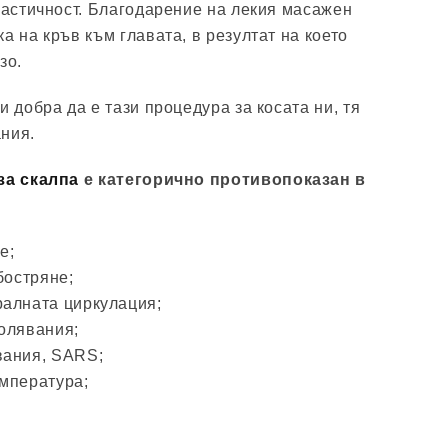
еластичност. Благодарение на лекия масажен
а на кръв към главата, в резултат на което
зо.
и добра да е тази процедура за косата ни, тя
ния.
за скалпа
е категорично противопоказан в
е;
бостряне;
алната циркулация;
олявания;
вания, SARS;
мпература;