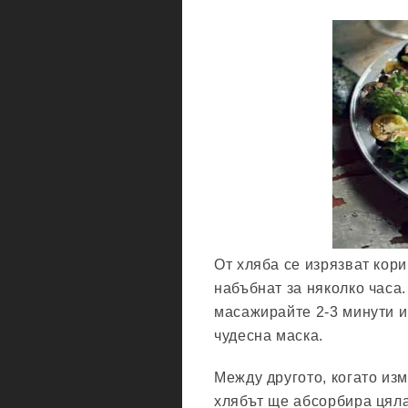
От хляба се изрязват кори
набъбнат за няколко часа.
масажирайте 2-3 минути и 
чудесна маска.
Между другото, когато из
хлябът ще абсорбира цяла