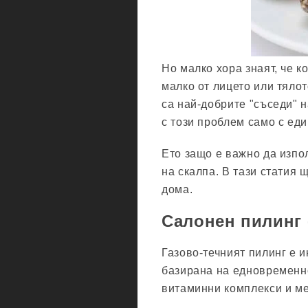
Но малко хора знаят, че к
малко от лицето или тялот
са най-добрите "съседи" 
с този проблем само с еди
Ето защо е важно да изпо
на скалпа. В тази статия 
дома.
Салонен пилинг 
Газово-течният пилинг е 
базирана на едновременно
витаминни комплекси и м