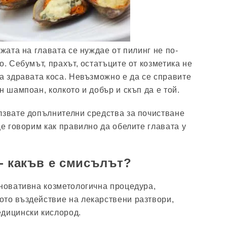
ожата на главата се нуждае от пилинг не по-
о. Себумът, прахът, остатъците от козметика не
на здравата коса. Невъзможно е да се справите
н шампоан, колкото и добър и скъп да е той.
лзвате допълнителни средства за почистване
ще говорим как правилно да обелите главата у
- какъв е смисълът?
иновативна козметологична процедура,
то въздействие на лекарствени разтвори,
едицински кислород.