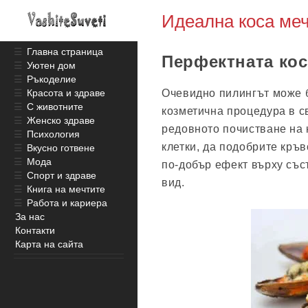
Идеална коса меч
☰
Главна страница
Перфектната кос
☰
Уютен дом
☰
Ръкоделие
Очевидно пилингът може 
☰
Красота и здраве
☰
С животните
козметична процедура в св
☰
Женско здраве
редовното почистване на 
☰
Психология
клетки, да подобрите кръ
☰
Вкусно готвене
☰
Мода
по-добър ефект върху със
☰
Спорт и здраве
вид.
☰
Книга на мечтите
☰
Работа и кариера
За нас
Контакти
Карта на сайта