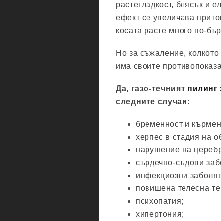
растегладкост, блясък и 
ефект се увеличава приток
косата расте много по-бър
Но за съжаление, колкото 
има своите противопоказа
Да, газо-течният
пилинг 
следните случаи:
бременност и кърмен
херпес в стадия на о
нарушение на церебр
сърдечно-съдови заб
инфекциозни заболя
повишена телесна те
психопатия;
хипертония;