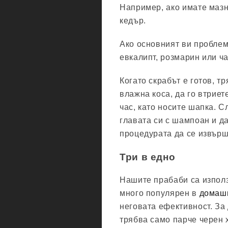
Например, ако имате мазн
кедър.
Ако основният ви проблем
евкалипт, розмарин или ч
Когато скрабът е готов, т
влажна коса, да го втриет
час, като носите шапка. С
главата си с шампоан и да
процедурата да се извърш
Три в едно
Нашите прабаби са използв
много популярен в
домашн
неговата ефективност. За
трябва само парче черен 