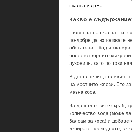
скалпа у дома
!
Какво е съдържание
Пилингът на скалпа със с
по-добре да използвате не
обогатена с йод и минера
болестотворните микроби
луковици, като по този на
В допълнение, солевият п
на мастните жлези. Ето з
мазна коса.
За да приготвите скраб, т
количество вода (може да
балсам за коса) и добавет
избирате последното, взем