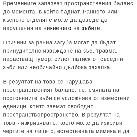
Временните запазват пространствения баланс
до момента, в който паднат. Ранното или
късното отделяне може да доведе до
нарушения на
никненето на зъбите
.
Причини за ранна загуба могат да бъдат
принудително изваждане на зъб, травма,
нарастващ тумор, силен натиск от съседни
зъби или необичайно дълбока захапка.
В резултат на това се нарушава
пространственият баланс, т.е. смяната на
постоянните зъби се усложнява от изместени
единици, които заемат свободно
пространствопространство. В резултат на
това - изкривяване, което може да изкриви
чертите на лицето, естествената мимика и да