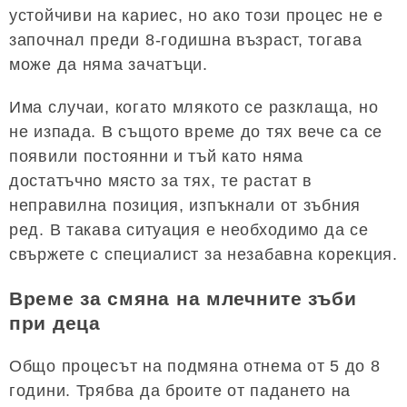
устойчиви на кариес, но ако този процес не е
започнал преди 8-годишна възраст, тогава
може да няма зачатъци.
Има случаи, когато млякото се разклаща, но
не изпада. В същото време до тях вече са се
появили постоянни и тъй като няма
достатъчно място за тях, те растат в
неправилна позиция, изпъкнали от зъбния
ред. В такава ситуация е необходимо да се
свържете с специалист за незабавна корекция.
Време за смяна на млечните зъби
при деца
Общо процесът на подмяна отнема от 5 до 8
години. Трябва да броите от падането на