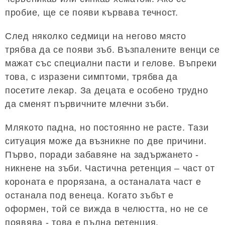
пробие, ще се появи кървава течност.
След няколко седмици на негово място
трябва да се появи зъб. Възпалените венци се
мажат със специални пасти и гелове. Въпреки
това, с изразени симптоми, трябва да
посетите лекар. За децата е особено трудно
да сменят първичните млечни зъби.
Млякото падна, но постоянно не расте. Тази
ситуация може да възникне по две причини.
Първо, поради забавяне на задържането -
никнене на зъби. Частична ретенция – част от
короната е прорязана, а останалата част е
останала под венеца. Когато зъбът е
оформен, той се вижда в челюстта, но не се
появява - това е пълна ретенция.