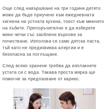
Още след навършване на три години детето
може да бъде приучено към ежедневната
хигиена на устната кухина, тоест към миенето
на зъбите. Препоръчително е да изберете
меки четки със заоблени върхове за
почистване. Използва се само детска паста,
тъй като не предизвиква алергии и е
безопасна за поглъщане.
След всяко хранене трябва да изплакнете
устата си с вода. Такава проста мярка ще
помогне за предпазване от кариес.