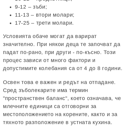
9-12 – зъби;
11-13 – втори молари;
17-25 – трети молари.
Условията обаче могат да варират
значително. При някои деца те започват да
падат по-рано, при други - по-късно. Този
процес зависи от много фактори и
допустимите колебания са от 4 до 8 години.
Освен това е важен и редът на отпадане.
Сред зъболекарите има термин
"пространствен баланс", което означава, че
млечните единици са отговорни за
местоположението на корените, както и за
тяхното разположение в устната кухина.