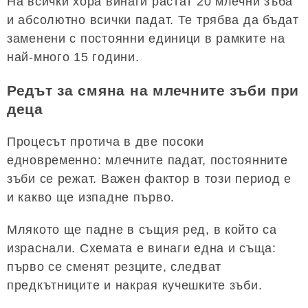
На всички хора винаги растат 20 млечни зъба
и абсолютно всички падат. Те трябва да бъдат
заменени с постоянни единици в рамките на
най-много 15 години.
Редът за смяна на млечните зъби при
деца
Процесът протича в две посоки
едновременно: млечните падат, постоянните
зъби се режат. Важен фактор в този период е
и какво ще изпадне първо.
Млякото ще падне в същия ред, в който са
израснали. Схемата е винаги една и съща:
първо се сменят резците, следват
предкътниците и накрая кучешките зъби.