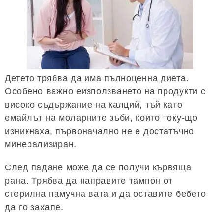
Детето трябва да има пълноценна диета.
Особено важно еизползването на продукти с
високо съдържание на калций, тъй като
емайлът на моларните зъби, които току-що
изникнаха, първоначално не е достатъчно
минерализиран.
След падане може да се получи кървяща
рана. Трябва да направите тампон от
стерилна памучна вата и да оставите бебето
да го захапе.