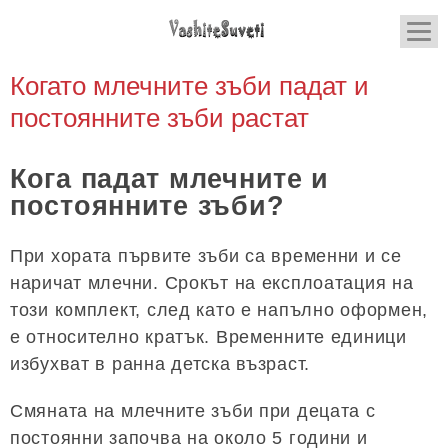
Когато млечните зъби падат и
постоянните зъби растат
Кога падат млечните и
постоянните зъби?
При хората първите зъби са временни и се
наричат ​​млечни. Срокът на експлоатация на
този комплект, след като е напълно оформен,
е относително кратък. Временните единици
избухват в ранна детска възраст.
Смяната на млечните зъби при децата с
постоянни започва на около 5 години и