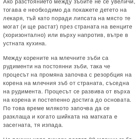
Ако разстоянието между зъбите не се увеличи,
тогава е необходимо да покажете детето на
лекаря, тъй като поради липсата на място те
могат (и ще растат) през страната на венците
(хоризонтално) или върху напротив, вътре в
устната кухина.
Между корените на млечните зъби са
рудименти на постоянни зъби, така че
процесът на промяна започва с резорбция на
корена на млечния зъб от страната, съседна
на рудимента. Процесът се развива от върха
на корена и постепенно достига до основата.
По това време млякото започва да се
разклаща и когато шийката на матката е
засегната, тя изпада.