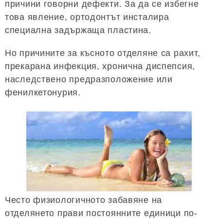
причини говорни дефекти. За да се избегне
това явление, ортодонтът инсталира
специална задържаща пластина.
Но причините за късното отделяне са рахит,
прекарана инфекция, хронична диспепсия,
наследствено предразположение или
фенилкетонурия.
Често физиологичното забавяне на
отделянето прави постоянните единици по-