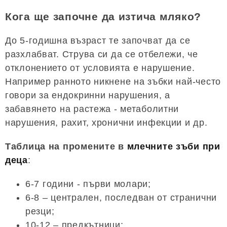
Кога ще започне да изтича мляко?
До 5-годишна възраст те започват да се
разхлабват. Струва си да се отбележи, че
отклонението от условията е нарушение.
Например ранното никнене на зъбки най-често
говори за ендокринни нарушения, а
забавянето на растежа - метаболитни
нарушения, рахит, хронични инфекции и др.
Таблица на промените в
млечните зъби при
деца
:
6-7 години - първи молари;
6-8 – централен, последван от странични
резци;
10-12 – предкътници;