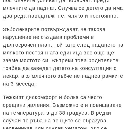
постоянните успяват да пораснат, преди
млечните да паднат. Случва се детето да има
два реда наведнъж, т.е. мляко и постоянно.
Зъболекарите потвърждават, че такова
нарушение не създава проблеми в
дългосрочен план, тъй като след падането на
млякото постоянната единица все още ще
заеме мястото си. Въпреки това родителите
трябва да заведат детето на консултация с
лекар, ако млечното зъбче не паднев рамките
на 3 месеца.
Тежкият дискомфорт и болка са често
срещани явления. Възможно е и повишаване
на температурата до 38 градуса. В редки
случаи по ръба на венците се образува
червеникав или синкав хематом. Ако се