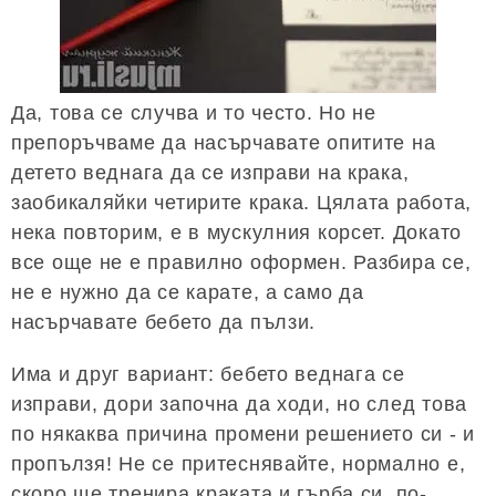
Да, това се случва и то често. Но не
препоръчваме да насърчавате опитите на
детето веднага да се изправи на крака,
заобикаляйки четирите крака. Цялата работа,
нека повторим, е в мускулния корсет. Докато
все още не е правилно оформен. Разбира се,
не е нужно да се карате, а само да
насърчавате бебето да пълзи.
Има и друг вариант: бебето веднага се
изправи, дори започна да ходи, но след това
по някаква причина промени решението си - и
пропълзя! Не се притеснявайте, нормално е,
скоро ще тренира краката и гърба си, по-