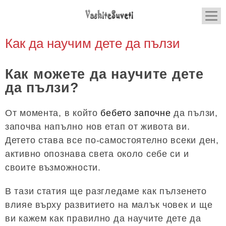
Как да научим дете да пълзи
Как можете да научите дете
да пълзи?
От момента, в който
бебето започне
да пълзи,
започва напълно нов етап от живота ви.
Детето става все по-самостоятелно всеки ден,
активно опознава света около себе си и
своите възможности.
В тази статия ще разгледаме как пълзенето
влияе върху развитието на малък човек и ще
ви кажем как правилно да научите дете да