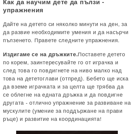
Как да научим дете да пълзи -
упражнения
Дайте на детето си няколко минути на ден, за
да развие необходимите умения и да насърчи
пълзенето. Правете следните упражнения.
Издигаме се на дръжките.
Поставете детето
по корем, заинтересувайте го от играчка и
след това го повдигнете на ниво малко над
това на дететоглави (отпред). Бебето ще иска
да вземе играчката и за целта ще трябва да
се облегне на едната дръжка и да повдигне
другата - отлично упражнение за развиване на
мускулите (умение за поддържане на прави
ръце) и развитие на координацията!