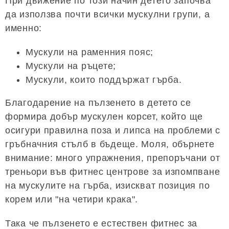
При движение по този начин детето започва
да използва почти всички мускулни групи, а
именно:
Мускули на раменния пояс;
Мускули на ръцете;
Мускули, които поддържат гърба.
Благодарение на пълзенето в детето се
формира добър мускулен корсет, който ще
осигури правилна поза и липса на проблеми с
гръбначния стълб в бъдеще. Моля, обърнете
внимание: много упражнения, препоръчани от
треньори във фитнес центрове за изпомпване
на мускулите на гърба, изискват позиция по
корем или "на четири крака".
Така че пълзенето е естествен фитнес за