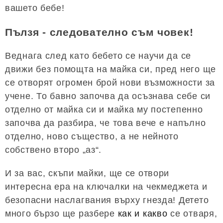
вашето бебе!
Пълзя - следователно съм човек!
Веднага след като бебето се научи да се
движи без помощта на майка си, пред него ще
се отворят огромен брой нови възможности за
учене. То бавно започва да осъзнава себе си
отделно от майка си и майка му постепенно
започва да разбира, че това вече е напълно
отделно, ново същество, а не нейното
собствено второ „аз“.
И за вас, скъпи майки, ще се отвори
интересна ера на ключалки на чекмеджета и
безопасни наслагвания върху гнезда! Детето
много бързо ще разбере
как и какво
се отваря,