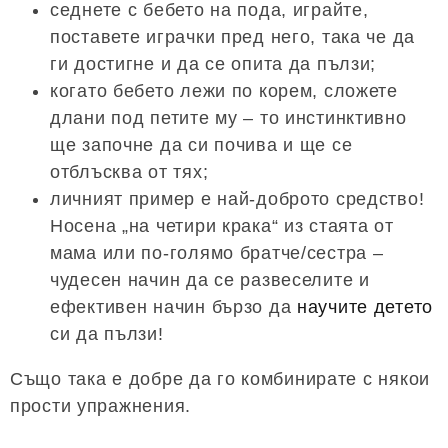
седнете с бебето на пода, играйте,
поставете играчки пред него, така че да
ги достигне и да се опита да пълзи;
когато бебето лежи по корем, сложете
длани под петите му – то инстинктивно
ще започне да си почива и ще се
отблъсква от тях;
личният пример е най-доброто средство!
Носена „на четири крака“ из стаята от
мама или по-голямо братче/сестра –
чудесен начин да се развеселите и
ефективен начин бързо да
научите детето
си да пълзи!
Също така е добре да го комбинирате с някои
прости упражнения.