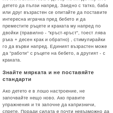
детето да пълзи напред. Заедно с татко, баба
или друг възрастен се опитайте да поставите
интересна играчка пред бебето и да
преместите ръцете и краката му напред по
двойки (правилно - "кръст-кръст", тоест лява
ръка + десен крак и обратно) , стимулирайки
го да върви напред. Единият възрастен може
да "работи" с ръцете на бебето, а другият - с
краката.
Знайте мярката и не поставяйте
стандарти
Ако детето е в лошо настроение, не
започвайте нещо ново. Ако правите
упражнения и тя започне да капризничи,
спрете. Поради силата е почти невъзможно да