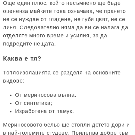
Още един плюс, който несъмнено ще бъде
оцененза майките това означава, че прането
не се нуждае от гладене, не губи цвят, не се
линя. Следователно няма да ви се налага да
отделяте много време и усилия, за да
подредите нещата.
Каква е тя?
Топлоизолацията се разделя на основните
видове:
От мериносова вълна;
От синтетика;
Изработена от памук.
Мериносовото бельо ще стопли детето дори и
в най-големите студове. Прилепва добре към