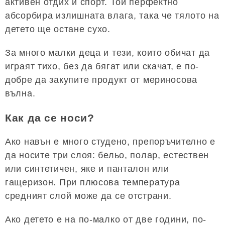
активен отдих и спорт. Той перфектно
абсорбира излишната влага, така че тялото на
детето ще остане сухо.
За много малки деца и тези, които обичат да
играят тихо, без да бягат или скачат, е по-
добре да закупите продукт от мериносова
вълна.
Как да се носи?
Ако навън е много студено, препоръчително е
да носите три слоя: бельо, полар, естествен
или синтетичен, яке и панталон или
гащеризон. При плюсова температура
средният слой може да се отстрани.
Ако детето е на по-малко от две години, по-