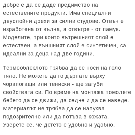
добре е да се даде предимство на
естествените продукти. Има специални
двуслойни дрехи за силни студове. Отвън е
изработена от вълна, а отвътре - от памук.
Моделите, при които вътрешният слой е
естествен, а външният слой е синтетичен, са
идеални за деца над две години.
Термооблеклото трябва да се носи на голо
тяло. Не можете да го дърпате върху
чорапогащи или тениски - ще загуби
свойствата си. По време на монтажа помолете
бебето да се движи, да седне и да се наведе.
Материалът не трябва да се напуква
подозрително или да потъва в кожата.
Уверете се, че детето е удобно и удобно.