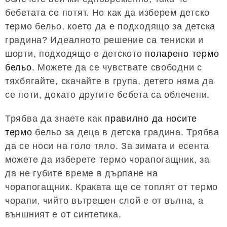
бебетата се потят. Но как да изберем детско
термо бельо, което да е подходящо за детска
градина? Идеалното решение са тениски и
шорти, подходящо е детското
поларено термо
бельо
. Можете да се чувствате свободни с
тяхбягайте, скачайте в група, детето няма да
се поти, докато другите бебета са облечени.
Трябва да знаете как
правилно да носите
термо
бельо за деца в детска градина. Трябва
да се носи на голо тяло. За зимата и есента
можете да изберете термо чорапогащник, за
да не губите време в дърпане на
чорапогащник. Краката ще се топлят от термо
чорапи, чийто вътрешен слой е от вълна, а
външният е от синтетика.