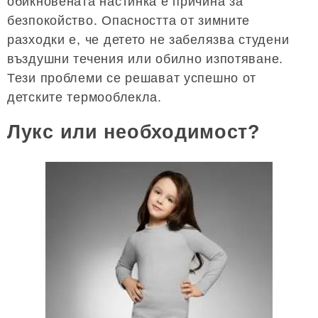
обикновената настинка е причина за
безпокойство. Опасността от зимните
разходки е, че детето не забелязва студени
въздушни течения или обилно изпотяване.
Тези проблеми се решават успешно от
детските термооблекла.
Лукс или необходимост?