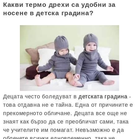
Какви термо дрехи са удобни за
носене в детска градина?
Децата често боледуват в
детската градина
-
това отдавна не е тайна. Една от причините е
прекомерното обличане. Децата все още не
знаят как бързо да се преобличат сами, така
че учителите им помагат. Невъзможно е да
облечете всички едновременно, така че