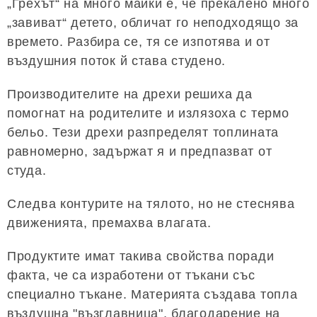
„Грехът“ на много майки е, че прекалено много
„завиват“ детето, обличат го неподходящо за
времето. Разбира се, тя се изпотява и от
въздушния поток й става студено.
Производителите на дрехи решиха да
помогнат на родителите и излязоха с термо
бельо. Тези дрехи разпределят топлината
равномерно, задържат я и предпазват от
студа.
Следва контурите на тялото, но не стеснява
движенията, премахва влагата.
Продуктите имат такива свойства поради
факта, че са изработени от тъкани със
специално тъкане. Материята създава топла
въздушна "възглавница", благодарение на