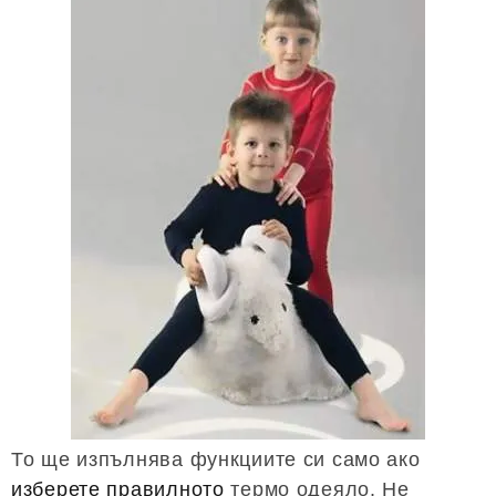
То ще изпълнява функциите си само ако
изберете правилното
термо одеяло. Не