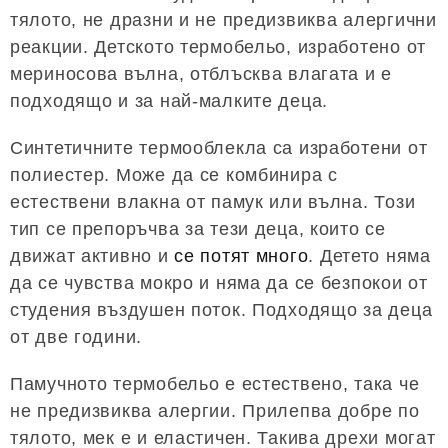
тялото, не дразни и не предизвиква алергични
реакции. Детското термобельо, изработено от
мериносова вълна, отблъсква влагата и е
подходящо и за най-малките деца.
Синтетичните термооблекла са изработени от
полиестер. Може да се комбинира с
естествени влакна от памук или вълна. Този
тип се препоръчва за тези деца, които се
движат активно и
се потят много
. Детето няма
да се чувства мокро и няма да се безпокои от
студения въздушен поток. Подходящо за деца
от две години.
Памучното термобельо е естествено, така че
не предизвиква алергии. Прилепва добре по
тялото, мек е и еластичен. Такива дрехи могат