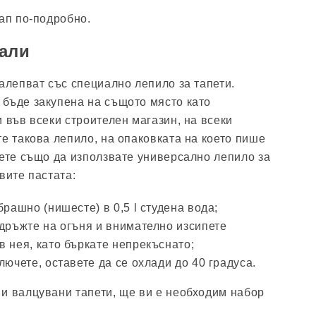
тап по-подробно.
али
залепват със специално лепило за тапети.
бъде закупена на същото място като
 във всеки строителен магазин, на всеки
те такова лепило, на опаковката на което пише
жете също да използвате универсално лепило за
вите пастата:
брашно (нишесте) в 0,5 l студена вода;
 дръжте на огъня и внимателно изсипете
 нея, като бъркате непрекъснато;
лючете, оставете да се охлади до 40 градуса.
и валцувани тапети, ще ви е необходим набор