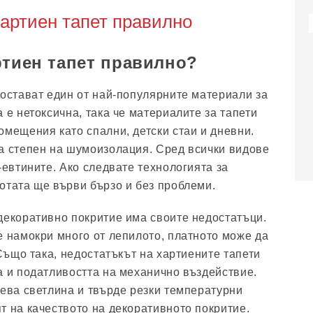
хартиен тапет правилно
ртиен тапет правилно?
 остават един от най-популярните материали за
 е нетоксична, така че материалите за тапети
омещения като спални, детски стаи и дневни.
а степен на шумоизолация. Сред всички видове
-евтините. Ако следвате технологията за
отата ще върви бързо и без проблеми.
декоративно покритие има своите недостатъци.
е намокри много от лепилото, платното може да
 Също така, недостатъкът на хартиените тапети
а и податливостта на механично въздействие.
чева светлина и твърде резки температурни
т на качеството на декоративното покритие.