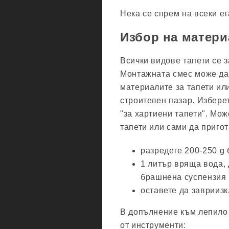
Нека се спрем на всеки е
Избор на матери
Всички видове тапети се 
Монтажната смес може да 
материалите за тапети или
строителен пазар. Избере
"за хартиени тапети". Мо
тапети или сами да пригот
разредете 200-250 g 
1 литър вряща вода,
брашнена суспензия в
оставете да завриизк
В допълнение към лепило 
от инструменти: