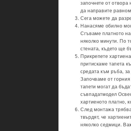
започнете от отвора 
да направите равном
Сега можете да разр
Нанасяме обилно мон
Сгъваме платното на
няколко минути. По т
стената, където ще б
Прикрепете хартиена
притискаме тапета къ
средата към ръба, за
Започваме от горния 
тапети могат да бъда
съвпадатмодел Освен
хартиеното платно, к
След монтажа трябва
твърдят, че хартиени
няколко седмици. Ва