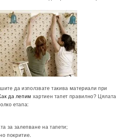
ешите да използвате такива материали при
Как да лепим
хартиен тапет правилно? Цялата
олко етапа:
та за залепване на тапети;
но покритие.