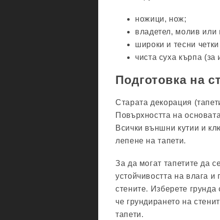
ножици, нож;
владетел, молив или
широки и тесни четки
чиста суха кърпа (за
Подготовка на с
Старата декорация (тапети,
Повърхността на основата
Всички външни кутии и кл
лепене на тапети.
За да могат тапетите да с
устойчивостта на влага и 
стените. Изберете грунда
че грундирането на стени
тапети.