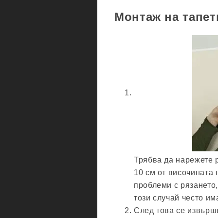
Монтаж на тапет
Трябва да нарежете р
10 см от височината 
проблеми с рязането,
този случай често им
След това се извърш