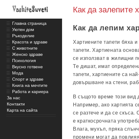
Как да залепите 
☰
Главна страница
Как да лепим ха
☰
Уютен дом
☰
Ръкоделие
Хартиените тапети бяха и
☰
Красота и здраве
☰
С животните
тапети. Хартиената основа
☰
Женско здраве
се използват в жилищни п
☰
Психология
Те дишат, имат определен
☰
Вкусно готвене
☰
Мода
тапети, хартиените са най
☰
Спорт и здраве
довършване на стени, раб
☰
Книга на мечтите
☰
Работа и кариера
В същото време този вид 
За нас
Контакти
Например, ако хартията с
Карта на сайта
се разтече и да се скъса.
е краткосрочната употреб
Влага, мухъл, пряка слън
промени могат да повлияя