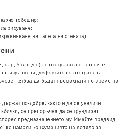
 парче тебешир;
 за рисуване;
 изравняване на тапета на стената).
тени
 вар, боя и др.) се отстранява от стените.
 се изравнява, дефектите се отстраняват.
ючове трябва да бъдат премахнати по време на
е държат по-добре, както и да се увеличи
гъбички, се препоръчва да се грундират
 според предназначението му. Имайте предвид,
те ще намали консумацията на лепило за