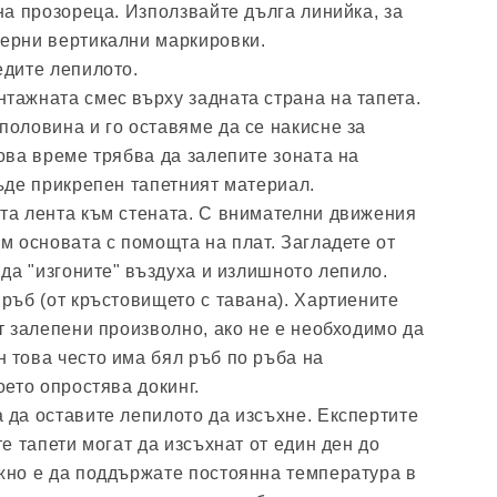
на прозореца. Използвайте дълга линийка, за
ерни вертикални маркировки.
едите лепилото.
тажната смес върху задната страна на тапета.
половина и го оставяме да се накисне за
ова време трябва да залепите зоната на
ъде прикрепен тапетният материал.
та лента към стената. С внимателни движения
м основата с помощта на плат. Загладете от
 да "изгоните" въздуха и излишното лепило.
ръб (от кръстовището с тавана). Хартиените
т залепени произволно, ако не е необходимо да
 това често има бял ръб по ръба на
оето опростява докинг.
 да оставите лепилото да изсъхне. Експертите
те тапети могат да изсъхнат от един ден до
жно е да поддържате постоянна температура в