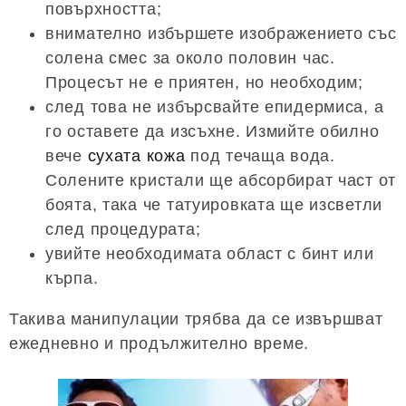
повърхността;
внимателно избършете изображението със
солена смес за около половин час.
Процесът не е приятен, но необходим;
след това не избърсвайте епидермиса, а
го оставете да изсъхне. Измийте обилно
вече
сухата кожа
под течаща вода.
Солените кристали ще абсорбират част от
боята, така че татуировката ще изсветли
след процедурата;
увийте необходимата област с бинт или
кърпа.
Такива манипулации трябва да се извършват
ежедневно и продължително време.