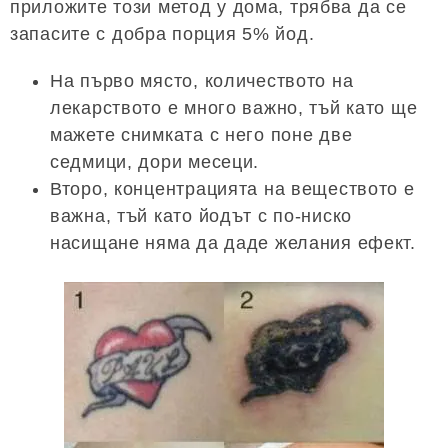
приложите този метод у дома, трябва да се
запасите с добра порция 5% йод.
На първо място, количеството на
лекарството е много важно, тъй като ще
мажете снимката с него поне две
седмици, дори месеци.
Второ, концентрацията на веществото е
важна, тъй като йодът с по-ниско
насищане няма да даде желания ефект.