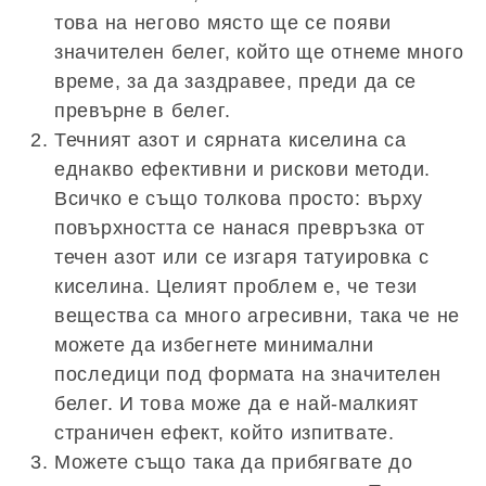
това на негово място ще се появи
значителен белег, който ще отнеме много
време, за да заздравее, преди да се
превърне в белег.
Течният азот и сярната киселина са
еднакво ефективни и рискови методи.
Всичко е също толкова просто: върху
повърхността се нанася превръзка от
течен азот или се изгаря татуировка с
киселина. Целият проблем е, че тези
вещества са много агресивни, така че не
можете да избегнете минимални
последици под формата на значителен
белег. И това може да е най-малкият
страничен ефект, който изпитвате.
Можете също така да прибягвате до