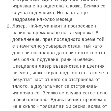
изрязване на оцветената кожа. Всичко се
случва под упойка. Но раната ще
заздравее няколко месеца;
Лазер. Най-хуманният и прогресивен
начин за премахване на татуировка. В
допълнение, през последното време той
е значително усъвършенстван, тъй като
днес ви позволява да почиствате кожата
без болка, подуване, рани и белези.
Специален лазер въздейства на цветния
пигмент, инжектиран под кожата, така че в
резултат част от него се отстранява от
тялото, а другата част се отстранява-
изпарява се. Всичко се случва естествено
и безболезнено. Единственият проблем е,
че е скъпо - трябват ви 10 сесии, всяка от