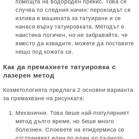
помощта на водороден прекис. Това се
случва по следния начин: пероксидът се
излива в машината за татуиране и се
нанася върху татуировката. Методът е
наистина логичен, но не забравяйте, че
вместо да извадите, можете да поставите
нещо под кожата си.
Как да премахнете татуировка с
лазерен метод
Козметологията предлага 2 основни варианта
за премахване на рисунката:
Механични. Това беше най-популярният
метод дълго време, но беше много
болезнен. Слоевете на епидермиса се
отстраняват един по един до пълното