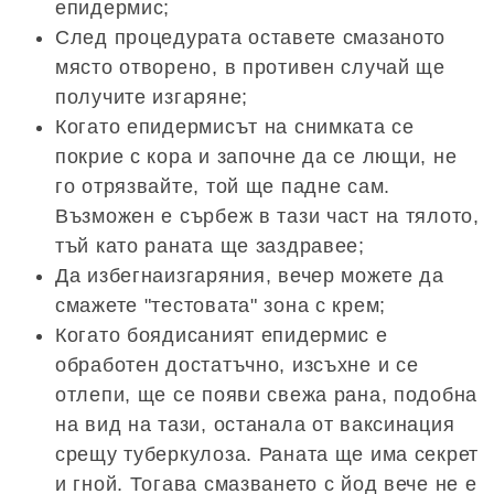
епидермис;
След процедурата оставете смазаното
място отворено, в противен случай ще
получите изгаряне;
Когато епидермисът на снимката се
покрие с кора и започне да се лющи, не
го отрязвайте, той ще падне сам.
Възможен е сърбеж в тази част на тялото,
тъй като раната ще заздравее;
Да избегнаизгаряния, вечер можете да
смажете "тестовата" зона с крем;
Когато боядисаният епидермис е
обработен достатъчно, изсъхне и се
отлепи, ще се появи свежа рана, подобна
на вид на тази, останала от ваксинация
срещу туберкулоза. Раната ще има секрет
и гной. Тогава смазването с йод вече не е