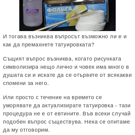
И тогава възниква въпросът възможно ли е и
как да премахнете татуировката?
Същият въпрос възниква, когато рисунката
символизира нещо лично и човек има много в
душата си и искате да се отървете от всякакви
спомени за него.
Или просто с течение на времето се
уморявате да актуализирате татуировка - тази
процедура не е от евтините. Във всеки случай
подобен въпрос съществува. Нека се опитаме
да му отговорим.