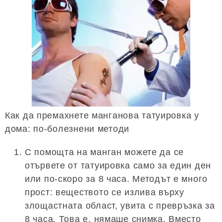
Как да премахнете манганова татуировка у
дома: по-болезнени методи
С помощта на манган можете да се
отървете от татуировка само за един ден
или по-скоро за 8 часа. Методът е много
прост: веществото се излива върху
злощастната област, увита с превръзка за
8 часа. Това е, нямаше снимка. Вместо