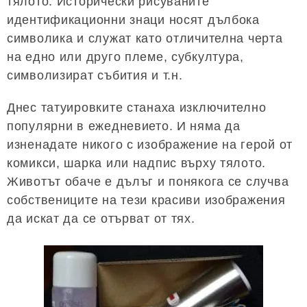
тялото. Исторически рисуваните
идентификационни знаци носят дълбока
символика и служат като отличителна черта
на едно или друго племе, субкултура,
символизират събития и т.н.
Днес татуировките станаха изключително
популярни в ежедневието. И няма да
изненадате никого с изображение на герой от
комикси, шарка или надпис върху тялото.
Животът обаче е дълъг и понякога се случва
собствениците на тези красиви изображения
да искат да се отърват от тях.