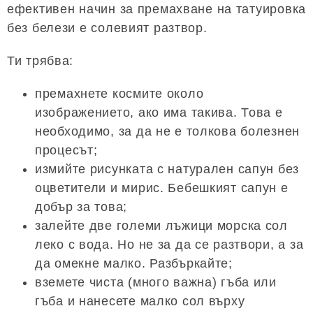
ефективен начин за премахване на татуировка
без белези е солевият разтвор.
Ти трябва:
премахнете космите около
изображението, ако има такива. Това е
необходимо, за да не е толкова болезнен
процесът;
измийте рисунката с натурален сапун без
оцветители и мирис. Бебешкият сапун е
добър за това;
залейте две големи лъжици морска сол
леко с вода. Но не за да се разтвори, а за
да омекне малко. Разбъркайте;
вземете чиста (много важна) гъба или
гъба и нанесете малко сол върху